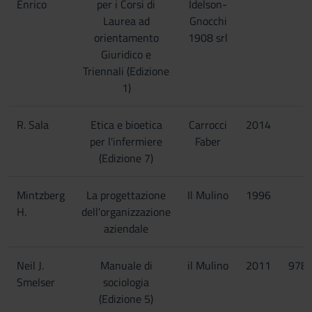
Enrico
per i Corsi di
Idelson-
Laurea ad
Gnocchi
orientamento
1908 srl
Giuridico e
Triennali (Edizione
1)
R. Sala
Etica e bioetica
Carrocci
2014
per l'infermiere
Faber
(Edizione 7)
Mintzberg
La progettazione
Il Mulino
1996
H.
dell'organizzazione
aziendale
Neil J.
Manuale di
il Mulino
2011
978
Smelser
sociologia
(Edizione 5)