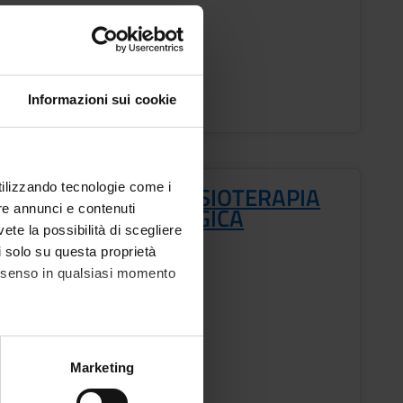
i
pe Aprile
o Lezioni
Informazioni sui cookie
utilizzando tecnologie come i
ODOLOGIA DELLA FISIOTERAPIA
re annunci e contenuti
FOLOGICA E ONCOLOGICA
vete la possibilità di scegliere
li solo su questa proprietà
consenso in qualsiasi momento
o
ESTRE PROFESSIONI SANITARIE
alche metro,
Marketing
i
e specifiche (impronte
ca Grendene