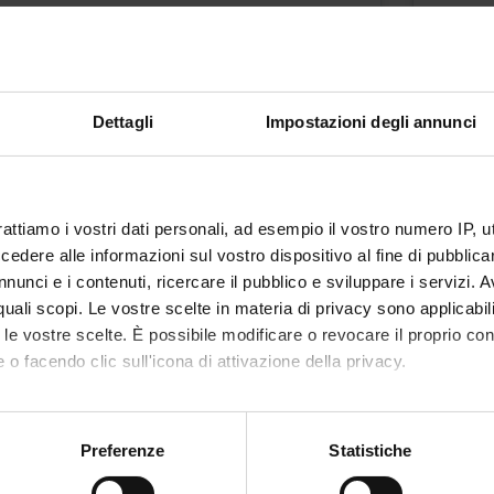
ROFESSIONI SANITARIE
Docent
Giusep
e
Orari
Dettagli
Impostazioni degli annunci
ni
rattiamo i vostri dati personali, ad esempio il vostro numero IP, 
IA
MET
dere alle informazioni sul vostro dispositivo al fine di pubblica
LIN
nunci e i contenuti, ricercare il pubblico e sviluppare i servizi. A
Crediti
r quali scopi. Le vostre scelte in materia di privacy sono applicabi
to le vostre scelte. È possibile modificare o revocare il proprio 
1
 o facendo clic sull'icona di attivazione della privacy.
Period
ROFESSIONI SANITARIE
1 SEM
mo anche:
oni sulla tua posizione geografica, con un'approssimazione di qu
Preferenze
Statistiche
Docent
lato
spositivo, scansionandolo attivamente alla ricerca di caratteristich
Federi