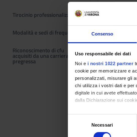
1 SEMESTRE P
Tirocinio professionalizzante
Docenti
Marcella Pever
Modalità e sedi di frequenza
Consenso
Orario Lezio
Riconoscimento di cfu
Uso responsabile dei dati
acquisiti da una carriera
pregressa
Noi e
i nostri 1022 partner
t
GERIATR
cookie per memorizzare e acce
personalizzati, misurare gli an
Crediti
chi utilizza i vostri dati e pe
1
digitale in cui avete effettua
Periodo
dalla Dichiarazione sui cookie
1 SEMESTRE P
Con il tuo consenso, vorrem
S
Docenti
raccogliere informazi
Necessari
e
Gabriele Comel
Identificare il tuo di
l