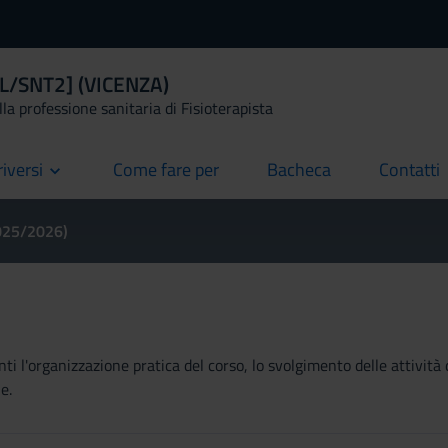
 [L/SNT2] (VICENZA)
la professione sanitaria di Fisioterapista
riversi
Come fare per
Bacheca
Contatti
current
current
current
2025/2026)
ti l'organizzazione pratica del corso, lo svolgimento delle attività 
e.