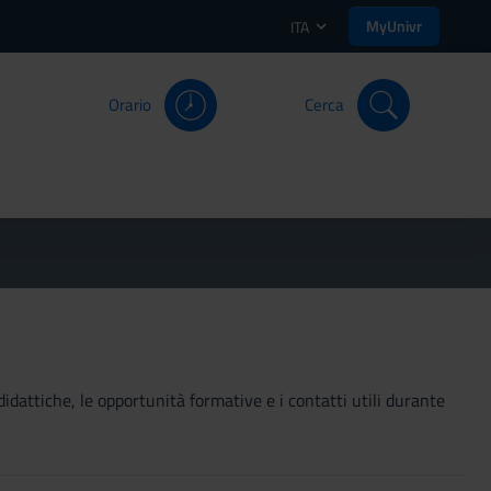
MyUnivr
ITA
Orario
Cerca
didattiche, le opportunità formative e i contatti utili durante