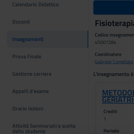
Calendario Didattico
Fisioterap
Docenti
Codice insegname
Insegnamenti
4S007284
Coordinatore
Prova Finale
Gabriele Comellato
Gestione carriere
L'insegnamento è
METODOL
Appelli d'esame
GERIATR
Orario lezioni
Crediti
1
Attività Seminariali/a scelta
dello studente
Periodo