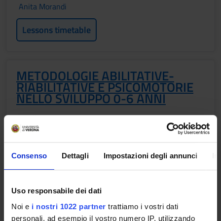
Anita Morandi
Lessons timetable
METODOLOGIE ABILITATIVE-
RIABILITATIVE E PSICOMOTORIE
NELLO SVILUPPO 0-6 ANNI
Credits
1
Period
Consenso
Dettagli
Impostazioni degli annunci
In
1 SEMESTRE PROFESSIONI SANITARIE
Academic staff
Uso responsabile dei dati
Valentina Fiorin
Noi e
i nostri 1022 partner
trattiamo i vostri dati
Lessons timetable
personali, ad esempio il vostro numero IP, utilizzando