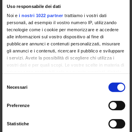
Seminars
0
Uso responsabile dei dati
Noi e
i nostri 1022 partner
trattiamo i vostri dati
personali, ad esempio il vostro numero IP, utilizzando
To show the organization of the course that
tecnologie come i cookie per memorizzare e accedere
includes this module, follow this link:
Course
alle informazioni sul vostro dispositivo al fine di
organization
pubblicare annunci e contenuti personalizzati, misurare
Program
gli annunci e i contenuti, ricercare il pubblico e sviluppare
i servizi. Avete la possibilità di scegliere chi utilizza i
-General aspects of neuropsychological rehabilitation: cerebral
vostri dati e per quali scopi. Le vostre scelte in materia di
plasticiy, the theories of intelligent, the educational aspects of
privacy sono applicabili solo su questa proprietà digitale
rehabilitation
in cui avete effettuato le vostre scelte. È possibile
S
- Deficit of attention
modificare o revocare il proprio consenso in qualsiasi
Necessari
e
- Neglect
momento dalla Dichiarazione sui cookie o facendo clic
l
- The disorders of body representation
sull'icona di attivazione della privacy.
e
- Disorders of emotional behavioural
Preferenze
z
Con il tuo consenso, vorremmo anche:
Bibliography
i
raccogliere informazioni sulla tua posizione
o
Statistiche
geografica, con un'approssimazione di qualche
n