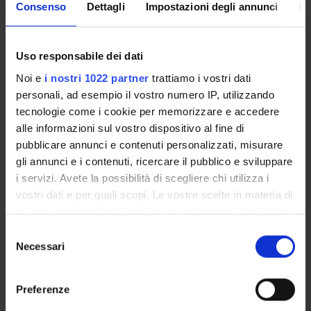
Consenso
Dettagli
Impostazioni degli annunci
In
The Degree programme teaching regulations, published on
Uso responsabile dei dati
june/july
set out the organisational aspects of the degree
Noi e
i nostri 1022 partner
trattiamo i vostri dati
programme, in line with the University’s teaching
personali, ad esempio il vostro numero IP, utilizzando
regulations. It includes general information about the
tecnologie come i cookie per memorizzare e accedere
programme, links to the relevant module web pages and
alle informazioni sul vostro dispositivo al fine di
specifies the administrative aspects.
pubblicare annunci e contenuti personalizzati, misurare
gli annunci e i contenuti, ricercare il pubblico e sviluppare
Other Rules
i servizi. Avete la possibilità di scegliere chi utilizza i
vostri dati e per quali scopi. Le vostre scelte in materia di
privacy sono applicabili solo su questa proprietà digitale
Student fees regulations
in cui avete effettuato le vostre scelte. È possibile
S
Link
modificare o revocare il proprio consenso in qualsiasi
Necessari
e
momento dalla Dichiarazione sui cookie o facendo clic
l
sull'icona di attivazione della privacy.
e
Preferenze
Student regulations
z