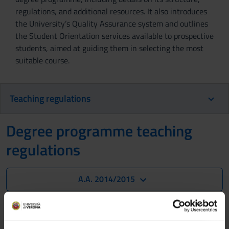
regulations, and additional resources. It also introduces
the University’s Quality Assurance system and outlines
the Student Orientation services available to prospective
students, aimed at guiding them in selecting the most
suitable course.
Teaching regulations
Degree programme teaching
regulations
A.A. 2014/2015
Not yet available