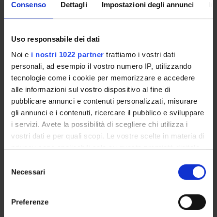
Consenso
Dettagli
Impostazioni degli annunci
In
The Degree programme teaching regulations, published on
Uso responsabile dei dati
june/july
set out the organisational aspects of the degree
Noi e
i nostri 1022 partner
trattiamo i vostri dati
programme, in line with the University’s teaching
personali, ad esempio il vostro numero IP, utilizzando
regulations. It includes general information about the
tecnologie come i cookie per memorizzare e accedere
programme, links to the relevant module web pages and
alle informazioni sul vostro dispositivo al fine di
specifies the administrative aspects.
pubblicare annunci e contenuti personalizzati, misurare
gli annunci e i contenuti, ricercare il pubblico e sviluppare
Other Rules
i servizi. Avete la possibilità di scegliere chi utilizza i
vostri dati e per quali scopi. Le vostre scelte in materia di
privacy sono applicabili solo su questa proprietà digitale
Student fees regulations
in cui avete effettuato le vostre scelte. È possibile
S
Link
modificare o revocare il proprio consenso in qualsiasi
Necessari
e
momento dalla Dichiarazione sui cookie o facendo clic
l
sull'icona di attivazione della privacy.
e
Preferenze
Student regulations
z