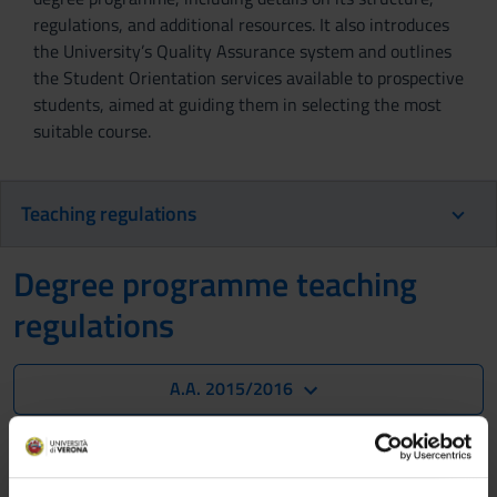
regulations, and additional resources. It also introduces
the University’s Quality Assurance system and outlines
the Student Orientation services available to prospective
students, aimed at guiding them in selecting the most
suitable course.
Teaching regulations
Degree programme teaching
regulations
A.A. 2015/2016
Not yet available