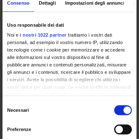
Consenso
Dettagli
Impostazioni degli annunci
In
The Degree programme teaching regulations, published on
Uso responsabile dei dati
june/july
set out the organisational aspects of the degree
Noi e
i nostri 1022 partner
trattiamo i vostri dati
programme, in line with the University’s teaching
personali, ad esempio il vostro numero IP, utilizzando
regulations. It includes general information about the
tecnologie come i cookie per memorizzare e accedere
programme, links to the relevant module web pages and
alle informazioni sul vostro dispositivo al fine di
specifies the administrative aspects.
pubblicare annunci e contenuti personalizzati, misurare
gli annunci e i contenuti, ricercare il pubblico e sviluppare
Other Rules
i servizi. Avete la possibilità di scegliere chi utilizza i
vostri dati e per quali scopi. Le vostre scelte in materia di
privacy sono applicabili solo su questa proprietà digitale
Student fees regulations
in cui avete effettuato le vostre scelte. È possibile
S
Link
modificare o revocare il proprio consenso in qualsiasi
Necessari
e
momento dalla Dichiarazione sui cookie o facendo clic
l
sull'icona di attivazione della privacy.
e
Preferenze
Student regulations
z