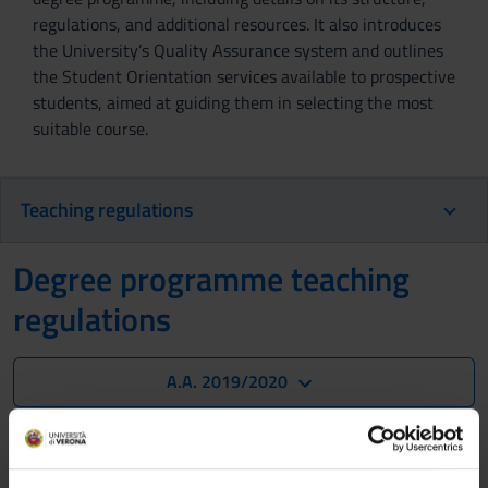
regulations, and additional resources. It also introduces
the University’s Quality Assurance system and outlines
the Student Orientation services available to prospective
students, aimed at guiding them in selecting the most
suitable course.
Teaching regulations
Degree programme teaching
regulations
A.A. 2019/2020
Not yet available