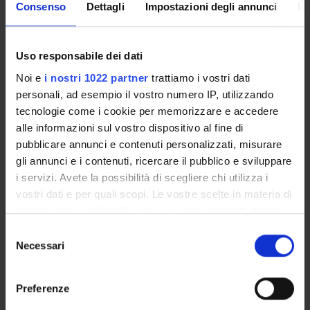
Consenso
Dettagli
Impostazioni degli annunci
In
The Degree programme teaching regulations, published on
Uso responsabile dei dati
june/july
set out the organisational aspects of the degree
Noi e
i nostri 1022 partner
trattiamo i vostri dati
programme, in line with the University’s teaching
personali, ad esempio il vostro numero IP, utilizzando
regulations. It includes general information about the
tecnologie come i cookie per memorizzare e accedere
programme, links to the relevant module web pages and
alle informazioni sul vostro dispositivo al fine di
specifies the administrative aspects.
pubblicare annunci e contenuti personalizzati, misurare
gli annunci e i contenuti, ricercare il pubblico e sviluppare
Other Rules
i servizi. Avete la possibilità di scegliere chi utilizza i
vostri dati e per quali scopi. Le vostre scelte in materia di
privacy sono applicabili solo su questa proprietà digitale
Student fees regulations
in cui avete effettuato le vostre scelte. È possibile
S
Link
modificare o revocare il proprio consenso in qualsiasi
Necessari
e
momento dalla Dichiarazione sui cookie o facendo clic
l
sull'icona di attivazione della privacy.
e
Preferenze
Student regulations
z