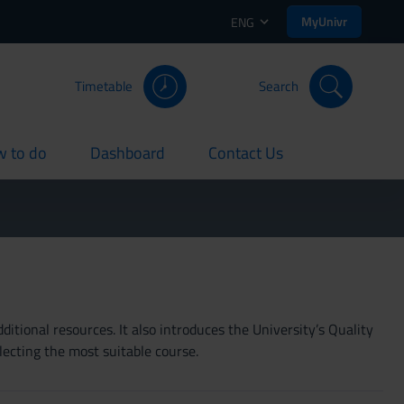
MyUnivr
ENG
Timetable
Search
 to do
Dashboard
Contact Us
rent
current
current
itional resources. It also introduces the University’s Quality
lecting the most suitable course.