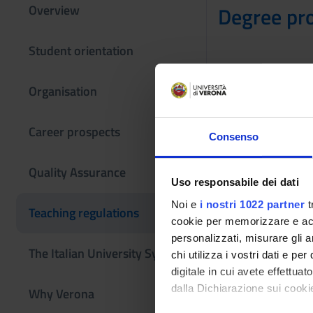
Overview
Degree pr
Student orientation
Not yet 
Organisation
Career prospects
Consenso
Other Rul
Quality Assurance
Uso responsabile dei dati
Noi e
i nostri 1022 partner
t
Teaching regulations
Studen
cookie per memorizzare e acce
Link
personalizzati, misurare gli an
The Italian University System
chi utilizza i vostri dati e pe
digitale in cui avete effettua
Univer
dalla Dichiarazione sui cookie
Why Verona
Link