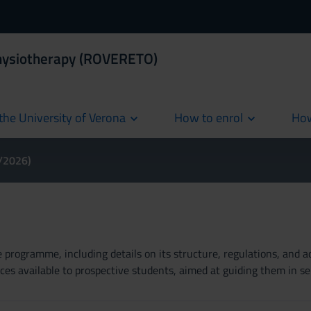
Physiotherapy (ROVERETO)
the University of Verona
How to enrol
How
cur
5/2026)
rogramme, including details on its structure, regulations, and add
es available to prospective students, aimed at guiding them in se