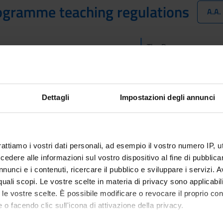
ogramme teaching regulations
A.A
The Degree programme
organisational aspects
available
teaching regulations. 
to the relevant module
Dettagli
Impostazioni degli annunci
es
rattiamo i vostri dati personali, ad esempio il vostro numero IP, 
t fees regulations
Student reg
dere alle informazioni sul vostro dispositivo al fine di pubblica
Link
nunci e i contenuti, ricercare il pubblico e sviluppare i servizi. A
r quali scopi. Le vostre scelte in materia di privacy sono applicabi
to le vostre scelte. È possibile modificare o revocare il proprio 
sity teaching regulations
Code of eth
 o facendo clic sull'icona di attivazione della privacy.
Link