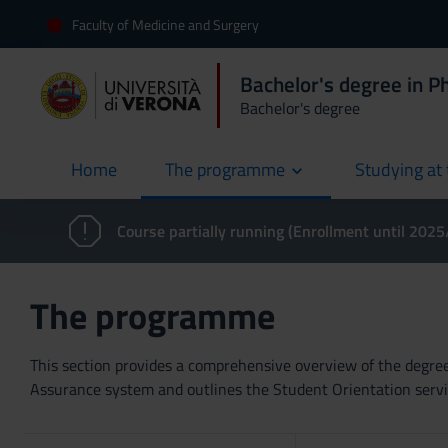
Faculty of Medicine and Surgery
Bachelor's degree in 
Bachelor's degree
Home
The programme
Studying at 
current
Course partially running (Enrollment until 202
The programme
This section provides a comprehensive overview of the degree p
Assurance system and outlines the Student Orientation servic