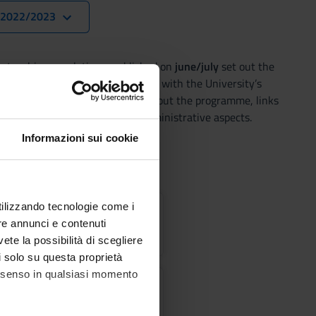
. 2022/2023
 teaching regulations, published on
june/july
set out the
 of the degree programme, in line with the University’s
It includes general information about the programme, links
 web pages and specifies the administrative aspects.
Informazioni sui cookie
utilizzando tecnologie come i
ulations
re annunci e contenuti
vete la possibilità di scegliere
li solo su questa proprietà
consenso in qualsiasi momento
ics