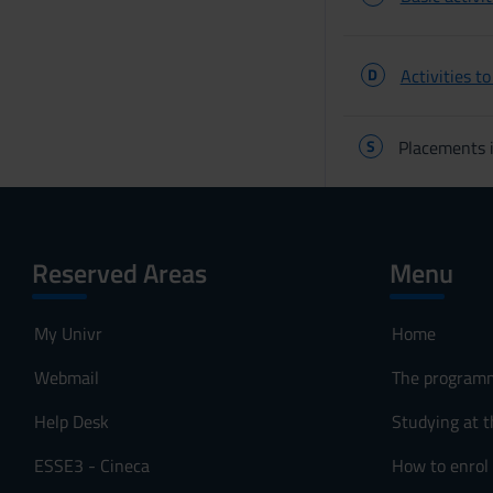
D
Activities t
S
Placements i
Reserved Areas
Menu
My Univr
Home
Webmail
The program
Help Desk
Studying at t
ESSE3 - Cineca
How to enrol