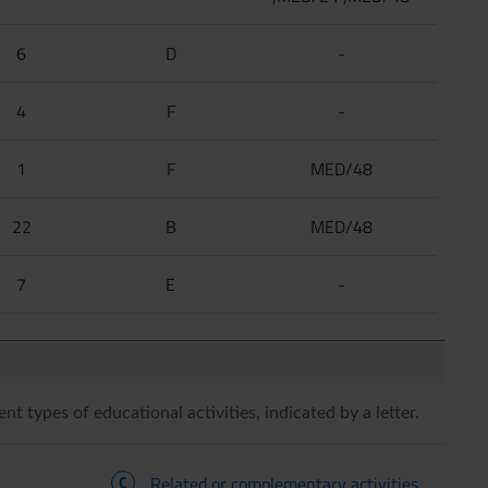
6
D
-
4
F
-
1
F
MED/48
22
B
MED/48
7
E
-
ent types of educational activities, indicated by a letter.
C
Related or complementary activities