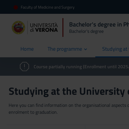
Faculty of Medicine and Surgery
Bachelor's degree in 
Bachelor's degree
Home
The programme
Studying at 
current
Course partially running (Enrollment until 202
Studying at the University
Here you can find information on the organisational aspects of
enrolment to graduation.