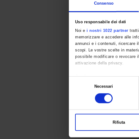
Consenso
Cognitive rehabil
Uso responsabile dei dati
Noi e
i nostri 1022 partner
tratt
Rehabilitation of
memorizzare e accedere alle infor
annunci e i contenuti, ricercare il
scopi. Le vostre scelte in materia
Developmental re
possibile modificare o revocare i
attivazione della privacy.
Con il tuo consenso, vorremmo 
To provide basic
S
raccogliere informazioni 
Necessari
clinical neuropsy
e
Identificare il tuo disposi
and neurodegener
l
Approfondisci come vengono elabo
technologies suc
e
tuo consenso in qualsiasi moment
cognitive disorde
z
i
Utilizziamo i cookie per personali
Rifiuta
Condividiamo inoltre informazioni 
o
Professional Lab
pubblicità e social media, i qual
n
dei loro servizi.