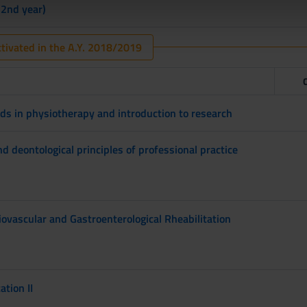
 (2nd year)
tivated in the A.Y. 2018/2019
s in physiotherapy and introduction to research
nd deontological principles of professional practice
ovascular and Gastroenterological Rheabilitation
ation II