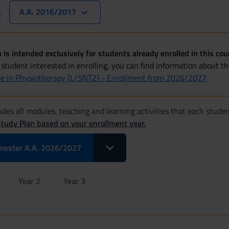
n
A.A. 2016/2017
 is intended exclusively for students already enrolled in this cou
 student interested in enrolling, you can find information about t
ee in Physiotherapy [L/SNT2] - Enrollment from 2026/2027
des all modules, teaching and learning activities that each studen
Study Plan based on your enrollment year.
Toggle Dropdown Select Modules pe
mester A.A. 2026/2027
Year 2
Year 3