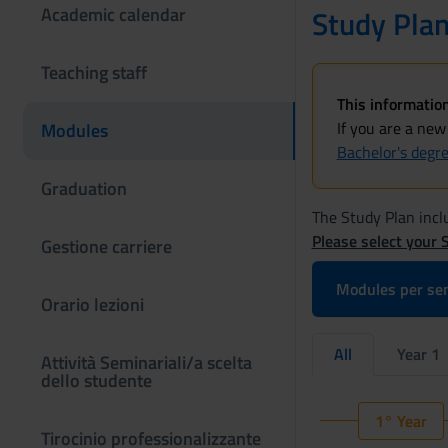
Academic calendar
Study Pla
Teaching staff
This information
If you are a new
Modules
Bachelor's degr
Graduation
The Study Plan inclu
Please select your 
Gestione carriere
Modules per se
Orario lezioni
All
Year 1
Attività Seminariali/a scelta
dello studente
1° Year
Tirocinio professionalizzante