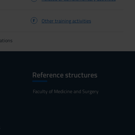
F
Other training activities
ations
Reference structures
Faculty of Medicine and Surgery
s