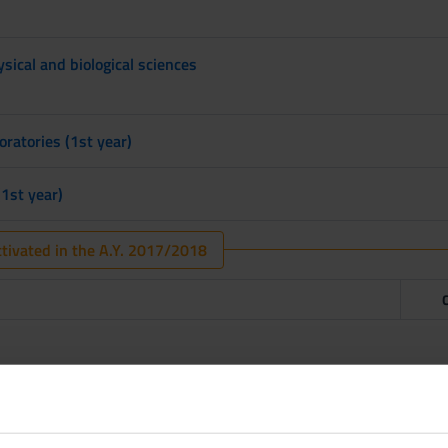
sical and biological sciences
oratories (1st year)
(1st year)
tivated in the A.Y. 2017/2018