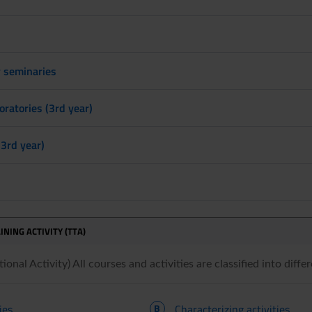
y seminaries
oratories (3rd year)
(3rd year)
INING ACTIVITY (TTA)
onal Activity) All courses and activities are classified into differ
ies
B
Characterizing activities