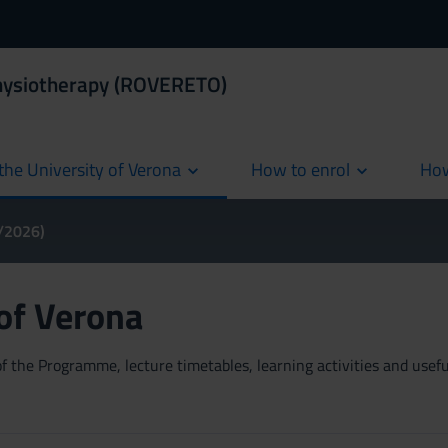
Physiotherapy (ROVERETO)
the University of Verona
How to enrol
How
cur
5/2026)
 of Verona
 the Programme, lecture timetables, learning activities and useful