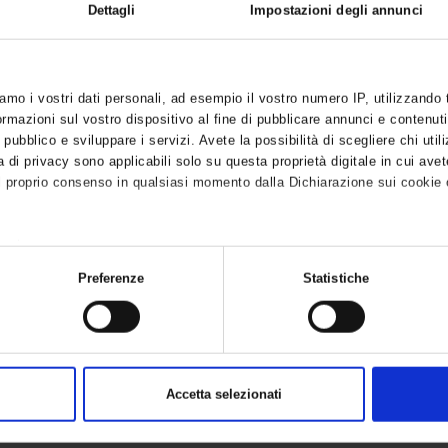
Dettagli
Impostazioni degli annunci
itation
iamo i vostri dati personali, ad esempio il vostro numero IP, utilizzando
 osteoarticular diseases
mazioni sul vostro dispositivo al fine di pubblicare annunci e contenuti
 pubblico e sviluppare i servizi. Avete la possibilità di scegliere chi utili
 di privacy sono applicabili solo su questa proprietà digitale in cui avet
habilitation
l proprio consenso in qualsiasi momento dalla Dichiarazione sui cookie o
anche:
 knowledge regarding neurological rehabilitation and
sulla tua posizione geografica, con un'approssimazione di qualche metro
Preferenze
Statistiche
chology, rehabilitative treatment strategies of acquired
tivo, scansionandolo attivamente alla ricerca di caratteristiche specifiche
ative diseases. To provide knowledge on innovative
rati i tuoi dati personali e imposta le tue preferenze nella
sezione det
h as movement analysis and robotics along with
o dalla Dichiarazione sui cookie.
rs.
zzare contenuti ed annunci, per fornire funzionalità dei social media e pe
Accetta selezionati
sul modo in cui utilizzi il nostro sito con i nostri partner che si occupan
oratories (2nd year)
i potrebbero combinarle con altre informazioni che hai fornito loro o che 