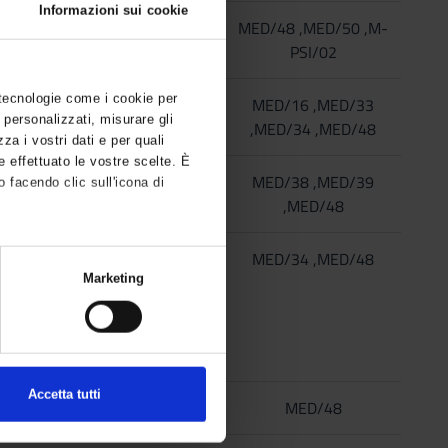
Informazioni sui cookie
4
B
MED/48 ,MED/50 ,M-
PSI/02
 tecnologie come i cookie per
9
B
MED/16 ,MED/33
 personalizzati, misurare gli
,MED/34 ,MED/48
zza i vostri dati e per quali
e effettuato le vostre scelte. È
5
B
MED/38 ,MED/39
 facendo clic sull'icona di
,MED/48
5
B
MED/34 ,MED/48
,
Marketing
 (impronte digitali).
tagli
. Puoi modificare o ritirare il
r analizzare il nostro traffico.
Accetta tutti
o di analisi dei dati web,
1
F
MED/48
hanno raccolto dal tuo utilizzo