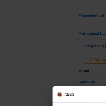
Propaedeutic phy
Professional Lab
Clinical practice 
2° Year ac
MODULES
Neurology
Pathology