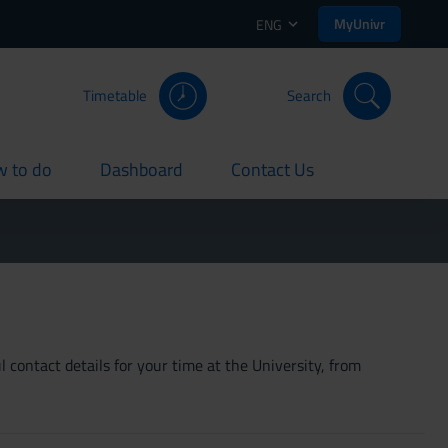
MyUnivr
ENG
Timetable
Search
 to do
Dashboard
Contact Us
rent
current
current
 contact details for your time at the University, from