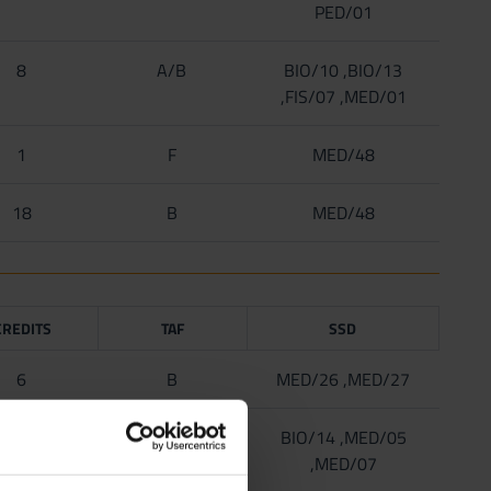
PED/01
8
A/B
BIO/10 ,BIO/13
,FIS/07 ,MED/01
1
F
MED/48
18
B
MED/48
CREDITS
TAF
SSD
6
B
MED/26 ,MED/27
4
A/B
BIO/14 ,MED/05
,MED/07