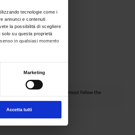
utilizzando tecnologie come i
re annunci e contenuti
vete la possibilità di scegliere
li solo su questa proprietà
consenso in qualsiasi momento
alche metro,
Marketing
e specifiche (impronte
quest the adaptation of the exam, must follow the
ezione dettagli
. Puoi
Accetta tutti
l media e per analizzare il
ostri partner che si occupano
azioni che hai fornito loro o