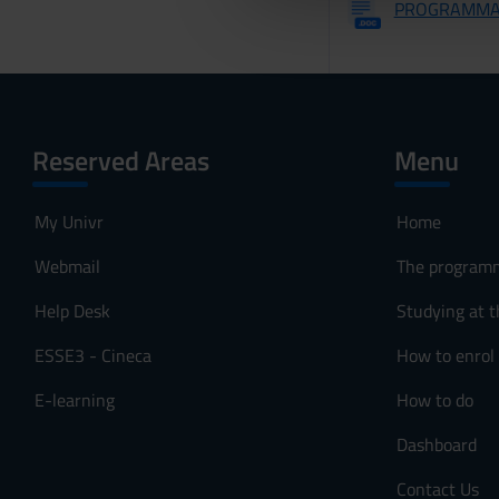
PROGRAMMA 
che hanno raccolto dal tuo uti
e
l
c
o
n
s
Reserved Areas
Menu
e
n
My Univr
Home
s
o
Webmail
The program
Help Desk
Studying at t
ESSE3 - Cineca
How to enrol
E-learning
How to do
Dashboard
Contact Us