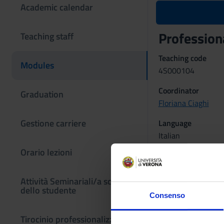
Academic calendar
Profession
Teaching staff
Teaching code
Modules
4S000104
Coordinator
Graduation
Floriana Ciaghi
Gestione carriere
Language
Italian
Orario lezioni
Scientific Discipli
MED/48 - NURSIN
Attività Seminariali/a scelta
Period
dello studente
Consenso
FISIO ROV 1^ ANN
Tirocinio professionalizzante
Location