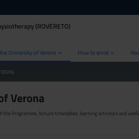
Physiotherapy (ROVERETO)
the University of Verona
How to enrol
How
cur
5/2026)
 of Verona
 the Programme, lecture timetables, learning activities and useful