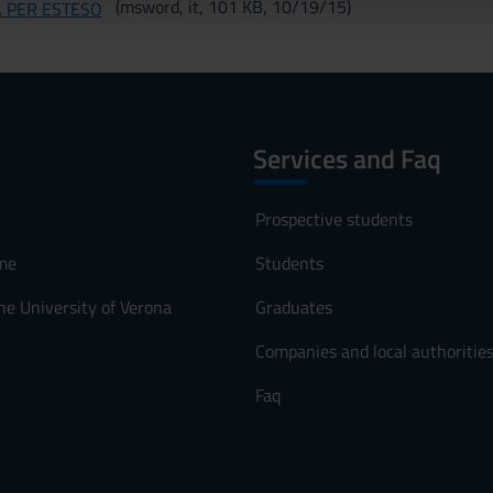
(msword, it, 101 KB, 10/19/15)
PER ESTESO
lizzo dei loro servizi.
Services and Faq
Prospective students
me
Students
he University of Verona
Graduates
Companies and local authoritie
Faq