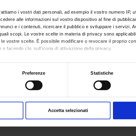
rattiamo i vostri dati personali, ad esempio il vostro numero IP, 
tcomes
dere alle informazioni sul vostro dispositivo al fine di pubblica
nunci e i contenuti, ricercare il pubblico e sviluppare i servizi. A
........................................
r quali scopi. Le vostre scelte in materia di privacy sono applicabi
to le vostre scelte. È possibile modificare o revocare il proprio 
 o facendo clic sull'icona di attivazione della privacy.
........................................
 Methods
mo anche:
oni sulla tua posizione geografica, con un'approssimazione di qu
Preferenze
Statistiche
........................................
spositivo, scansionandolo attivamente alla ricerca di caratteristich
sabilities or specific learning disorders (SLD), who intend to re
aborati i tuoi dati personali e imposta le tue preferenze nella
s
ven
HERE
consenso in qualsiasi momento dalla Dichiarazione sui cookie.
Accetta selezionati
nalizzare contenuti ed annunci, per fornire funzionalità dei socia
erials e documents
inoltre informazioni sul modo in cui utilizzi il nostro sito con i n
icità e social media, i quali potrebbero combinarle con altre inform