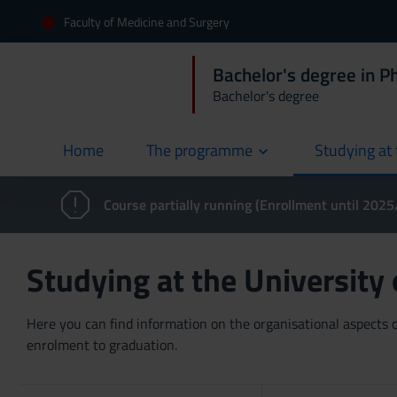
Faculty of Medicine and Surgery
Bachelor's degree in 
Bachelor's degree
Home
The programme
Studying at 
current
Course partially running (Enrollment until 202
Studying at the University
Here you can find information on the organisational aspects of
enrolment to graduation.