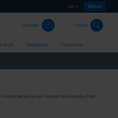
MyUnivr
ENG
Timetable
Search
 to do
Dashboard
Contact Us
rent
current
current
 contact details for your time at the University, from