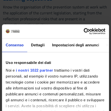
Know the organisation of the prevention system at work with
the application of the current legislation, starting from the
reflection professional risks that are present in a
physiotherapist’s activities.
Prerequisites and basic notions
hints of anatomy of the locomotor system, hints of knowledge
Consenso
Dettagli
Impostazioni degli annunci
In
on health and safety in the workplace
Program
Uso responsabile dei dati
General framework, epidemiological data for osteo-articular
Noi e
i nostri 1022 partner
trattiamo i vostri dati
pathologies in the health sector.
personali, ad esempio il vostro numero IP, utilizzando
Regulations, hazards and risk factors
tecnologie come i cookie per memorizzare e accedere
prevention and safety in the workplace with particular
alle informazioni sul vostro dispositivo al fine di
attention to the manual handling of loads and functional
pubblicare annunci e contenuti personalizzati, misurare
overload of the upper limb
gli annunci e i contenuti, ricercare il pubblico e sviluppare
Notes on anatomy
i servizi. Avete la possibilità di scegliere chi utilizza i