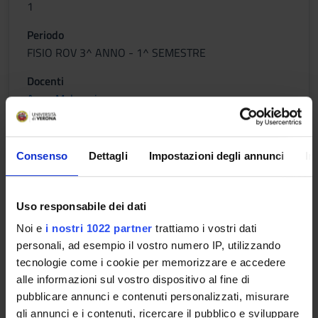
1
Periodo
FISIO ROV 3^ ANNO - 1^ SEMESTRE
Docenti
Anna Malvezzi
Orario Lezioni
Consenso
Dettagli
Impostazioni degli annunci
In
Obiettivi formativi
Uso responsabile dei dati
Fornire conoscenze di base riguardanti la geriatria e la
metodologia della fisioterapia geriatrica nonché l’oncologia e
Noi e
i nostri 1022 partner
trattiamo i vostri dati
la metodologia della fisioterapia linfologica e oncologica.
personali, ad esempio il vostro numero IP, utilizzando
tecnologie come i cookie per memorizzare e accedere
MODULO: GERIATRIA Acquisire conoscenze riguardanti le
alle informazioni sul vostro dispositivo al fine di
patologie disabilitanti dell’anziano a proposito della loro
pubblicare annunci e contenuti personalizzati, misurare
l’epidemiologia, specificità e presentazione clinica. Conoscere il
gli annunci e i contenuti, ricercare il pubblico e sviluppare