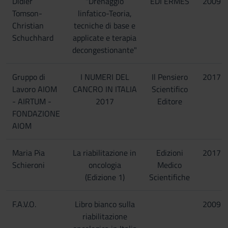
Didier
"Drenaggio
EDI ERMES
2009
Tomson-
linfatico-Teoria,
Christian
tecniche di base e
Schuchhard
applicate e terapia
decongestionante"
Gruppo di
I NUMERI DEL
Il Pensiero
2017
Lavoro AIOM
CANCRO IN ITALIA
Scientifico
- AIRTUM -
2017
Editore
FONDAZIONE
AIOM
Maria Pia
La riabilitazione in
Edizioni
2017
Schieroni
oncologia
Medico
(Edizione 1)
Scientifiche
F.A.V.O.
Libro bianco sulla
2009
riabilitazione