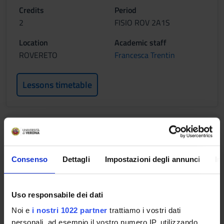
Credits
Period
2
FISIO ROV 2A1S
Location
Academic staff
ROVERETO
Francesca Trentin
Lessons timetable
FISIOTERAPIA NELLE DISABILITA'
CRONICHE E PROMOZIONE DELLA
SALUTE ATTRAVERSO IL
Consenso
Dettagli
Impostazioni degli annunci
In
MOVIMENTO
Credits
Period
Uso responsabile dei dati
1
FISIO ROV 2A1S
Noi e
i nostri 1022 partner
trattiamo i vostri dati
Location
Academic staff
personali, ad esempio il vostro numero IP, utilizzando