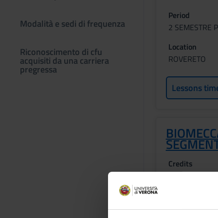
Period
Modalità e sedi di frequenza
2 SEMESTRE P
Location
Riconoscimento di cfu
ROVERETO
acquisiti da una carriera
pregressa
Lessons tim
BIOMECC
SEGMENT
Credits
2
Period
2 SEMESTRE P