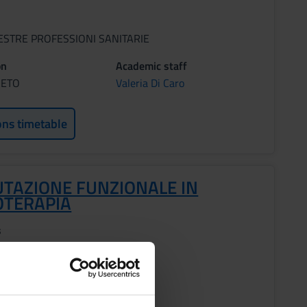
ESTRE PROFESSIONI SANITARIE
on
Academic staff
RETO
Valeria Di Caro
ons timetable
UTAZIONE FUNZIONALE IN
OTERAPIA
s
ESTRE PROFESSIONI SANITARIE