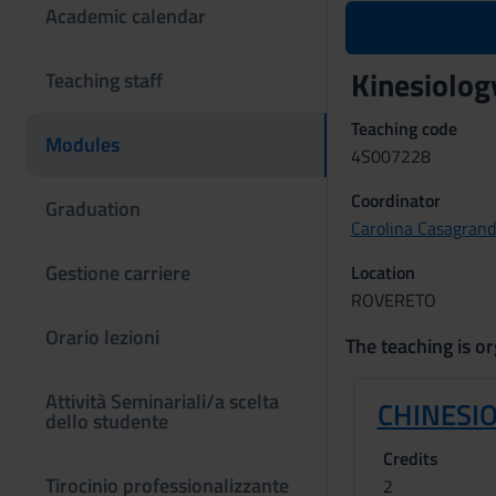
Academic calendar
Kinesiolog
Teaching staff
Teaching code
Modules
4S007228
Coordinator
Graduation
Carolina Casagran
Gestione carriere
Location
ROVERETO
Orario lezioni
The teaching is or
Attività Seminariali/a scelta
CHINESI
dello studente
Credits
Tirocinio professionalizzante
2