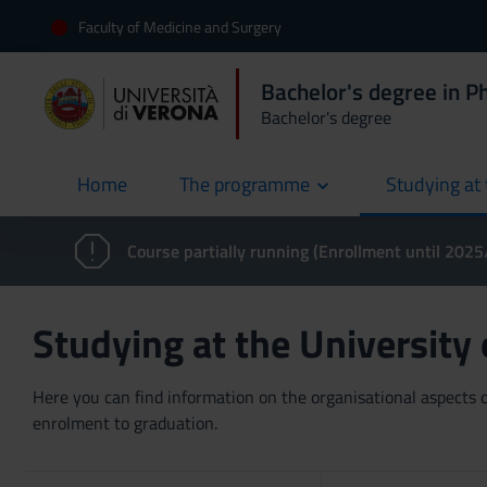
Faculty of Medicine and Surgery
Bachelor's degree in 
Bachelor's degree
Home
The programme
Studying at 
current
Course partially running (Enrollment until 202
Studying at the University
Here you can find information on the organisational aspects of
enrolment to graduation.