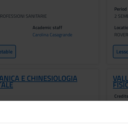
Period
ROFESSIONI SANITARIE
2 SEM
Academic staff
Locati
Carolina Casagrande
ROVE
etable
Less
ANICA E CHINESIOLOGIA
VAL
ALE
FISI
Credit
2
Period
ROFESSIONI SANITARIE
2 SEM