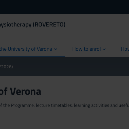
Physiotherapy (ROVERETO)
the University of Verona
How to enrol
How
cur
5/2026)
 of Verona
 the Programme, lecture timetables, learning activities and useful