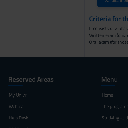
Vai alla bibl
Criteria for 
It consists of 2 phas
Written exam (quiz 
Oral exam (for thos
Reserved Areas
Menu
My Univr
Home
Webmail
The program
Help Desk
Studying at t