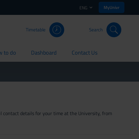
MyUnivr
ENG
Timetable
Search
 to do
Dashboard
Contact Us
rent
current
current
 contact details for your time at the University, from