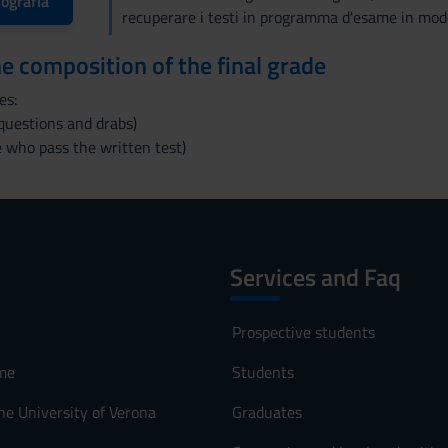
iografia
recuperare i testi in programma d'esame in mod
the composition of the final grade
es:
questions and drabs)
e who pass the written test)
Services and Faq
Prospective students
me
Students
he University of Verona
Graduates