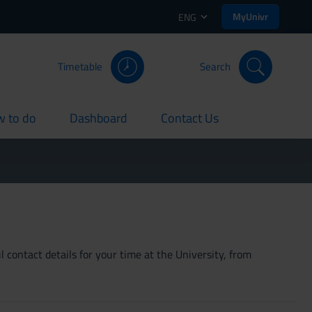
MyUnivr
ENG
Timetable
Search
 to do
Dashboard
Contact Us
rent
current
current
 contact details for your time at the University, from