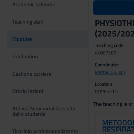
Academic calendar
PHYSIOTH
Teaching staff
(2025/202
Modules
Teaching code
4S007286
Graduation
Coordinator
Matteo Giuliari
Gestione carriere
Location
Orario lezioni
ROVERETO
The teaching is or
Attività Seminariali/a scelta
dello studente
METODOL
RESPIRA
Tirocinio professionalizzante