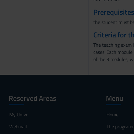
e
Prerequisites
n
s
the student must be 
o
Criteria for 
The teaching exam i
cases. Each module i
of the 3 modules, w
Reserved Areas
Menu
My Univr
Home
Webmail
The program