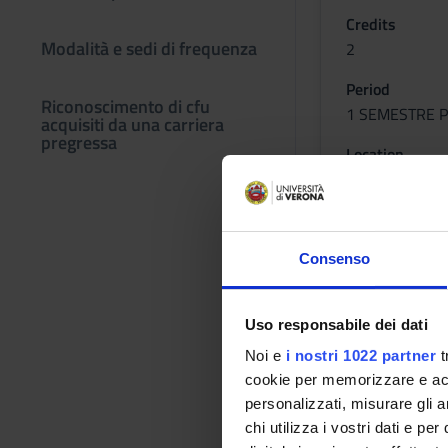
Credits
Modalità e sedi di frequenza
2
Period
Riconoscimento di cfu
1 SEMESTRE P
acquisiti da una carriera
pregressa
Location
ROVERETO
Lessons tim
Consenso
CARDIOLO
Uso responsabile dei dati
Noi e
i nostri 1022 partner
t
Credits
cookie per memorizzare e acce
1
personalizzati, misurare gli an
chi utilizza i vostri dati e pe
Period