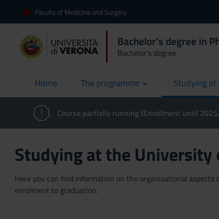
Faculty of Medicine and Surgery
Bachelor's degree in 
Bachelor's degree
Home
The programme
Studying at 
current
Course partially running (Enrollment until 202
Studying at the University
Here you can find information on the organisational aspects of
enrolment to graduation.