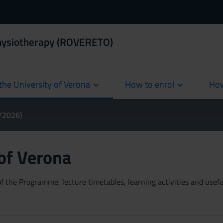
Physiotherapy (ROVERETO)
the University of Verona
How to enrol
How
cur
5/2026)
 of Verona
 the Programme, lecture timetables, learning activities and useful