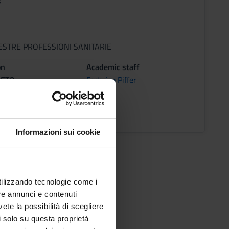
s
ESTRE PROFESSIONI SANITARIE
on
Academic staff
RETO
Federico Piffer
ons timetable
Informazioni sui cookie
utilizzando tecnologie come i
re annunci e contenuti
vete la possibilità di scegliere
li solo su questa proprietà