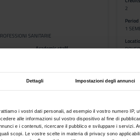
Credit
2
Period
1 SEM
ROFESSIONI SANITARIE
Locati
Academic staff
ROVE
Matteo Giuliari
Less
etable
Dettagli
Impostazioni degli annunci
GIA RIABILITATIVA
rattiamo i vostri dati personali, ad esempio il vostro numero IP, 
dere alle informazioni sul vostro dispositivo al fine di pubblica
nunci e i contenuti, ricercare il pubblico e sviluppare i servizi. A
r quali scopi. Le vostre scelte in materia di privacy sono applicabi