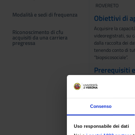
ROVERETO
Modalità e sedi di frequenza
Obiettivi di
Acquisire la capacità
Riconoscimento di cfu
videoregistrati, su c
acquisiti da una carriera
pregressa
dalla raccolta dei da
tenendo conto di tutt
“biopsicosociale”.
Prerequisiti 
Aver frequentato le 
neurologico del sec
Programma
Consenso
Discussione di casi c
esame obiettivo e val
Uso responsabile dei dati
Modalità did