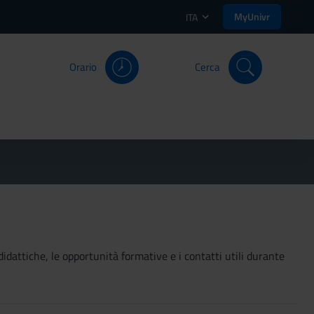
MyUnivr
ITA
Orario
Cerca
didattiche, le opportunità formative e i contatti utili durante