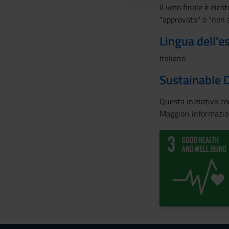
Il voto finale è dico
c
"approvato" o "non 
o
n
Lingua dell'
s
Italiano
e
n
Sustainable 
s
o
Questa iniziativa c
Maggiori informazio