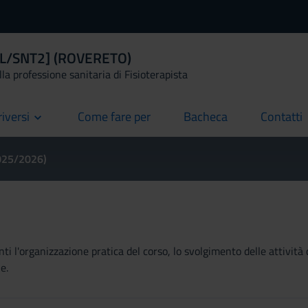
a [L/SNT2] (ROVERETO)
la professione sanitaria di Fisioterapista
riversi
Come fare per
Bacheca
Contatti
current
current
current
2025/2026)
ti l'organizzazione pratica del corso, lo svolgimento delle attività 
e.