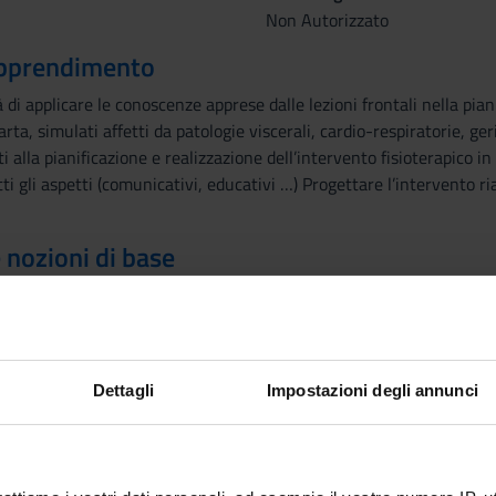
Non Autorizzato
 apprendimento
 di applicare le conoscenze apprese dalle lezioni frontali nella pianif
arta, simulati affetti da patologie viscerali, cardio-respiratorie, ge
ti alla pianificazione e realizzazione dell’intervento fisioterapico in
i gli aspetti (comunicativi, educativi …) Progettare l’intervento ria
e nozioni di base
lezioni del primo semestre terzo anno. Aver concluso positivamente 
ondo anno.
Dettagli
Impostazioni degli annunci
linici inerenti riabilitazione neurologica, respiratoria e pediatrica
utazione funzionale, individuazione degli obiettivi, proposte di trat
attiche