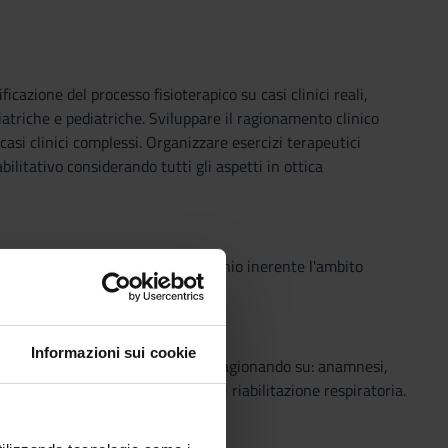
icazione del processo fisioterapico su casi clinici reali,
riatriche e pediatriche. Sviluppare il ragionamento clinico
 casi clinici complessi. Organizzare esercizi terapeutici
bilitativo considerando tutti gli aspetti in ottica
il percorso formativo e di tirocinio inerente l'ambito
Informazioni sui cookie
. Gli studenti affronteranno i casi ragionando su: anamnesi,
tamento. Utilizzo di dispositivi di riabilitazione respiratoria.