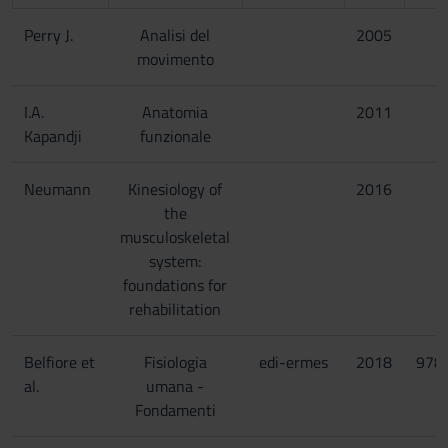
Perry J.
Analisi del
2005
movimento
I.A.
Anatomia
2011
Kapandji
funzionale
Neumann
Kinesiology of
2016
the
musculoskeletal
system:
foundations for
rehabilitation
Belfiore et
Fisiologia
edi-ermes
2018
978
al.
umana -
Fondamenti