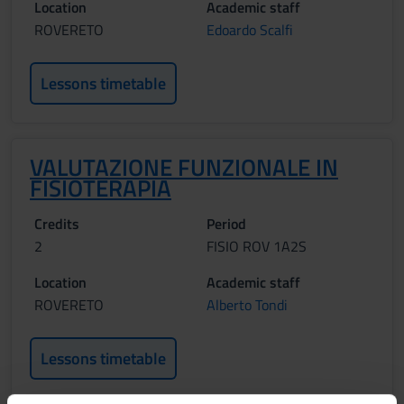
Location
Academic staff
ROVERETO
Edoardo Scalfi
Lessons timetable
VALUTAZIONE FUNZIONALE IN
FISIOTERAPIA
Credits
Period
2
FISIO ROV 1A2S
Location
Academic staff
ROVERETO
Alberto Tondi
Lessons timetable