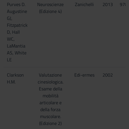
Purves D.
Neuroscienze
Zanichelli
2013
978
Augustine
(Edizione 4)
GJ,
Fitzpatrick
D, Hall
WC,
LaMantia
AS, White
LE
Clarkson
Valutazione
Edi-ermes
2002
H.M.
cinesiologica.
Esame della
mobilità
articolare e
della forza
muscolare.
(Edizione 2)