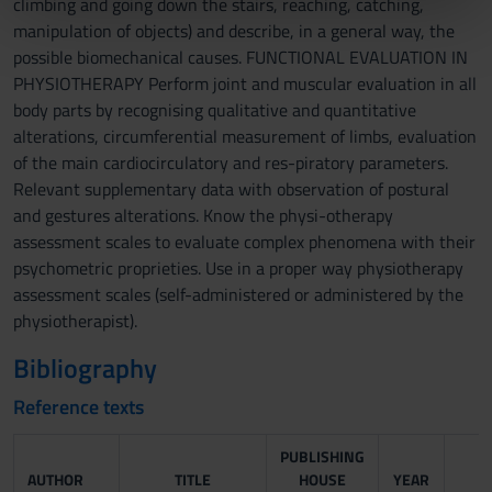
climbing and going down the stairs, reaching, catching,
nostri partner che si occupano di analisi dei dati web,
manipulation of objects) and describe, in a general way, the
pubblicità e social media, i quali potrebbero combinarle
possible biomechanical causes. FUNCTIONAL EVALUATION IN
con altre informazioni che hai fornito loro o che hanno
PHYSIOTHERAPY Perform joint and muscular evaluation in all
raccolto dal tuo utilizzo dei loro servizi.
body parts by recognising qualitative and quantitative
alterations, circumferential measurement of limbs, evaluation
of the main cardiocirculatory and res-piratory parameters.
Relevant supplementary data with observation of postural
and gestures alterations. Know the physi-otherapy
assessment scales to evaluate complex phenomena with their
psychometric proprieties. Use in a proper way physiotherapy
assessment scales (self-administered or administered by the
physiotherapist).
Bibliography
Reference texts
PUBLISHING
AUTHOR
TITLE
HOUSE
YEAR