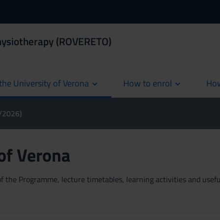
Physiotherapy (ROVERETO)
the University of Verona
How to enrol
How
cur
5/2026)
 of Verona
 the Programme, lecture timetables, learning activities and useful