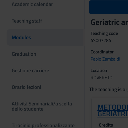
Academic calendar
Geriatric 
Teaching staff
Teaching code
Modules
4S007284
Coordinator
Graduation
Paolo Zambaldi
Gestione carriere
Location
ROVERETO
Orario lezioni
The teaching is or
Attività Seminariali/a scelta
METODOL
dello studente
GERIATR
Tirocinio professionalizzante
Credits