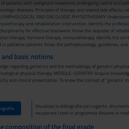
 of patients with malignant neoplasms undergoing radical and pall
lizzo dei loro servizi.
ologic diseases. Principles of therapy and related side effects; r
MPHOLOGICAL AND ONCOLOGIC PHYSIOTHERAPY Understand the pa
ysiotherapy and rehabilitation intervention. Identify the profess
isciplinarity for effective teamwork. Know the sequelae of rehabil
tion therapy, hormone therapy, immunotherapy. Identify the correc
 in palliative patients. Know the pathophysiology, guidelines, an
 and basic notions
edge regarding geriatrics and the methodology of geriatric physic
ncological physical therapy. MODULE: GERIATRY Acquire knowledge r
icity and clinical presentation. To know the concept of "geriatric m
Visualizza la bibliografia con Leganto, strument
iografia
recuperare i testi in programma d'esame in mod
the composition of the final grade