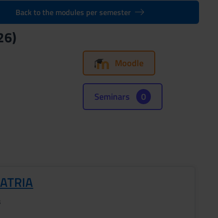
Back to the modules per semester
26)
Moodle
Seminars
0
IATRIA
s