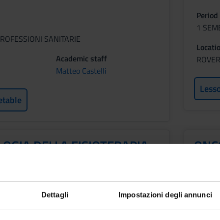
Period
1 SEM
ROFESSIONI SANITARIE
Locati
Academic staff
ROVE
Matteo Castelli
Less
etable
OGIA DELLA FISIOTERAPIA
ONCO
GICA E ONCOLOGICA
Credit
1
Dettagli
Impostazioni degli annunci
Period
1 SEM