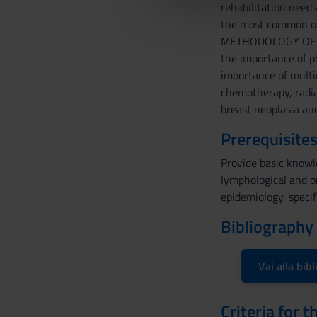
rehabilitation needs
che hanno raccolto dal tuo uti
e
the most common onc
l
METHODOLOGY OF LY
c
the importance of ph
o
importance of multid
n
chemotherapy, radia
s
breast neoplasia and
e
n
Prerequisites
s
Provide basic knowl
o
lymphological and o
epidemiology, specif
Bibliography
Vai alla bibl
Criteria for 