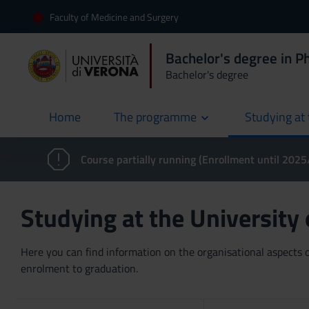
Faculty of Medicine and Surgery
Bachelor's degree in 
Bachelor's degree
Home
The programme
Studying at 
current
Course partially running (Enrollment until 202
Studying at the University
Here you can find information on the organisational aspects of
enrolment to graduation.