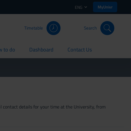
MyUnivr
ENG
Timetable
Search
 to do
Dashboard
Contact Us
rent
current
current
 contact details for your time at the University, from