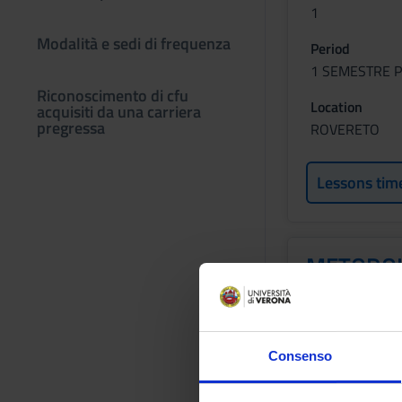
1
Modalità e sedi di frequenza
Period
1 SEMESTRE P
Riconoscimento di cfu
Location
acquisiti da una carriera
pregressa
ROVERETO
Lessons tim
METODOL
LINFOLO
Credits
1
Consenso
Period