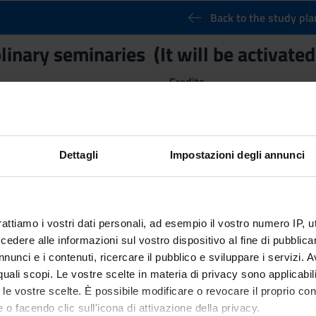
Back to the study pla
linary seminaries (It will be activate
Credits
3
nary Sector (SSD)
Dettagli
Impostazioni degli annunci
ctives
g activities that deal with in-depth topics relevant to the Degree
ed jointly by several lecturers, even from different SSD sectors.
rattiamo i vostri dati personali, ad esempio il vostro numero IP, 
dere alle informazioni sul vostro dispositivo al fine di pubblica
nunci e i contenuti, ricercare il pubblico e sviluppare i servizi. A
r quali scopi. Le vostre scelte in materia di privacy sono applicabi
to le vostre scelte. È possibile modificare o revocare il proprio 
 o facendo clic sull'icona di attivazione della privacy.