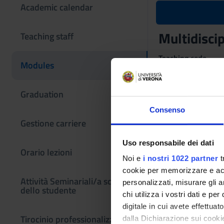
Academic calendar
Multidiscip
Teaching staff
Teaching code
Modules
4S007391
Scientific Discipli
Graduation
- - -
Consenso
Learning obje
Gestione carriere
Seminars are teachin
Uso responsabile dei dati
Orario lezioni
They may be conduct
Noi e
i nostri 1022 partner
t
cookie per memorizzare e acce
Attività Seminariali/a scelta
personalizzati, misurare gli an
dello studente
chi utilizza i vostri dati e pe
digitale in cui avete effettua
Tirocinio professionalizzante
dalla Dichiarazione sui cookie