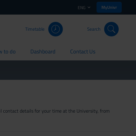
MyUnivr
ENG
Timetable
Search
 to do
Dashboard
Contact Us
rent
current
current
 contact details for your time at the University, from