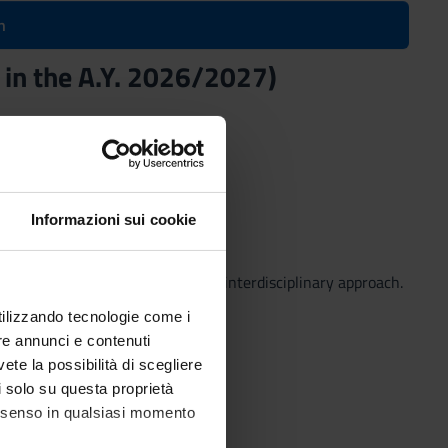
n
d in the A.Y. 2026/2027)
Informazioni sui cookie
 Course curriculum, also with an interdisciplinary approach.
utilizzando tecnologie come i
re annunci e contenuti
vete la possibilità di scegliere
li solo su questa proprietà
consenso in qualsiasi momento