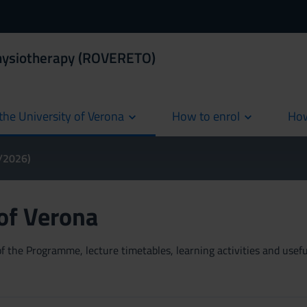
Physiotherapy (ROVERETO)
the University of Verona
How to enrol
How
cur
5/2026)
 of Verona
 the Programme, lecture timetables, learning activities and useful