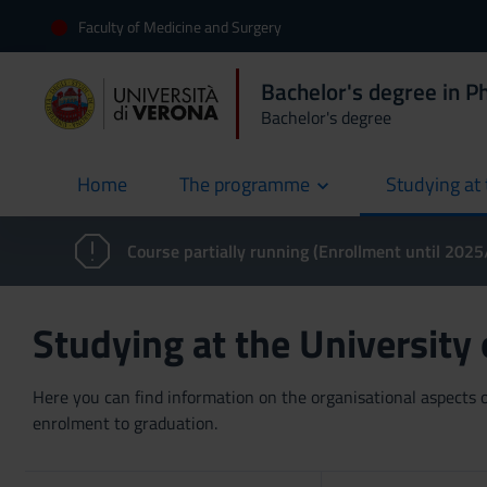
Faculty of Medicine and Surgery
Bachelor's degree in 
Bachelor's degree
Home
The programme
Studying at 
current
Course partially running (Enrollment until 202
Studying at the University
Here you can find information on the organisational aspects of
enrolment to graduation.