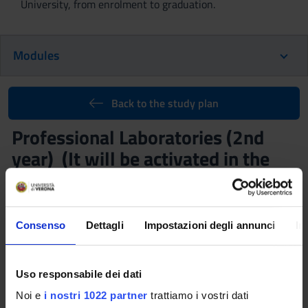
University, from enrolment to graduation.
Modules
Back to the study plan
Professional Laboratories (2nd
year) (It will be activated in the
A.Y. 2027/2028)
Teaching code
Credits
4S000105
1
Consenso
Dettagli
Impostazioni degli annunci
In
Scientific Disciplinary Sector (SSD)
MEDS-26/C - Scienze delle professioni sanitarie della
Uso responsabile dei dati
riabilitazione
Noi e
i nostri 1022 partner
trattiamo i vostri dati