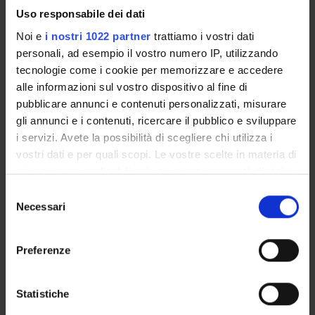
Uso responsabile dei dati
Credits
1
Noi e
i nostri 1022 partner
trattiamo i vostri dati
personali, ad esempio il vostro numero IP, utilizzando
Period
tecnologie come i cookie per memorizzare e accedere
LOGO 1^ ANNO - 1^ SEMESTRE
alle informazioni sul vostro dispositivo al fine di
pubblicare annunci e contenuti personalizzati, misurare
Academic staff
gli annunci e i contenuti, ricercare il pubblico e sviluppare
Maria Del Mar Lleo'Fernandez
i servizi. Avete la possibilità di scegliere chi utilizza i
vostri dati e per quali scopi. Le vostre scelte in materia di
privacy sono applicabili solo su questa proprietà digitale
PRINCIPI E TECNICHE DI PRIMO
in cui avete effettuato le vostre scelte. È possibile
S
SOCCORSO
modificare o revocare il proprio consenso in qualsiasi
Necessari
e
momento dalla Dichiarazione sui cookie o facendo clic
l
Credits
sull'icona di attivazione della privacy.
e
1
Preferenze
z
Con il tuo consenso, vorremmo anche:
Period
i
raccogliere informazioni sulla tua posizione
LOGO 1^ ANNO - 1^ SEMESTRE
o
Statistiche
geografica, con un'approssimazione di qualche
n