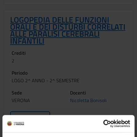
LOGOPEDIA DELLE FUNZIONI
ORALI E DEI DISTURBI CORRELATI
ALLE PARALISI CEREBRALI
INFANTILI
Crediti
2
Periodo
LOGO 2^ ANNO - 2^ SEMESTRE
Sede
Docenti
VERONA
Nicoletta Bonisoli
Orario Lezioni