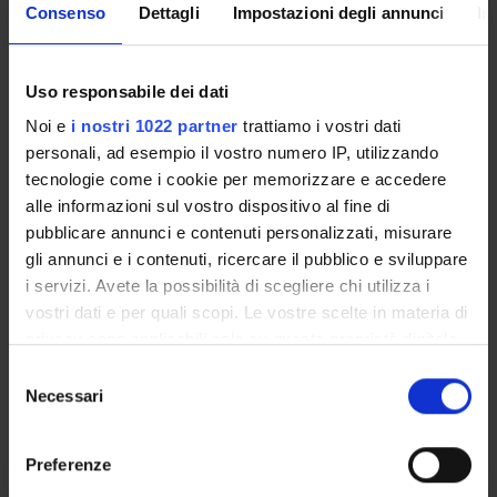
Consenso
Dettagli
Impostazioni degli annunci
In
LOGOPEDIA E SVILUPPO DEL
LINGUAGGIO NEI BAMBINI CON
PROTESI ACUSTICHE, IMPIANTO
Uso responsabile dei dati
COCLEARE E IMPIANTO
TRONCOENCEFALICO
Noi e
i nostri 1022 partner
trattiamo i vostri dati
personali, ad esempio il vostro numero IP, utilizzando
Crediti
tecnologie come i cookie per memorizzare e accedere
2
alle informazioni sul vostro dispositivo al fine di
pubblicare annunci e contenuti personalizzati, misurare
Periodo
gli annunci e i contenuti, ricercare il pubblico e sviluppare
LOGO 2^ ANNO - 2^ SEMESTRE
i servizi. Avete la possibilità di scegliere chi utilizza i
vostri dati e per quali scopi. Le vostre scelte in materia di
Sede
Docenti
privacy sono applicabili solo su questa proprietà digitale
VERONA
Gabriella Saladini
in cui avete effettuato le vostre scelte. È possibile
S
modificare o revocare il proprio consenso in qualsiasi
Necessari
e
Orario Lezioni
momento dalla Dichiarazione sui cookie o facendo clic
l
sull'icona di attivazione della privacy.
e
Preferenze
z