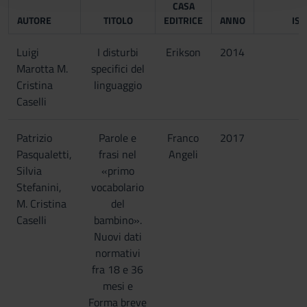
CASA
raccolto dal tuo utilizzo dei loro servizi.
AUTORE
TITOLO
EDITRICE
ANNO
IS
Luigi
I disturbi
Erikson
2014
Marotta M.
specifici del
Cristina
linguaggio
Caselli
Patrizio
Parole e
Franco
2017
Pasqualetti,
frasi nel
Angeli
Silvia
«primo
Stefanini,
vocabolario
M. Cristina
del
Caselli
bambino».
Nuovi dati
normativi
fra 18 e 36
mesi e
Forma breve