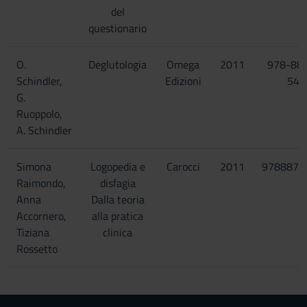
del
questionario
O.
Deglutologia
Omega
2011
978-88
Schindler,
Edizioni
547
G.
Ruoppolo,
A. Schindler
Simona
Logopedia e
Carocci
2011
9788874
Raimondo,
disfagia
Anna
Dalla teoria
Accornero,
alla pratica
Tiziana
clinica
Rossetto