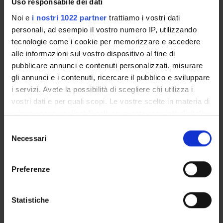
Uso responsabile dei dati
Italiano
Noi e
i nostri 1022 partner
trattiamo i vostri dati
Settore Scientifico Disciplinare (SSD)
personali, ad esempio il vostro numero IP, utilizzando
MED/50 - SCIENZE TECNICHE MEDICHE APPLICATE
tecnologie come i cookie per memorizzare e accedere
alle informazioni sul vostro dispositivo al fine di
Periodo
Sede
pubblicare annunci e contenuti personalizzati, misurare
Non ancora assegnato
VERONA
gli annunci e i contenuti, ricercare il pubblico e sviluppare
i servizi. Avete la possibilità di scegliere chi utilizza i
Seminari
0
vostri dati e per quali scopi. Le vostre scelte in materia di
privacy sono applicabili solo su questa proprietà digitale
Obiettivi formativi
in cui avete effettuato le vostre scelte. È possibile
S
modificare o revocare il proprio consenso in qualsiasi
Necessari
e
...
momento dalla Dichiarazione sui cookie o facendo clic
l
Programma
sull'icona di attivazione della privacy.
e
Preferenze
z
...
Con il tuo consenso, vorremmo anche:
i
raccogliere informazioni sulla tua posizione
Modalità d'esame
o
Statistiche
geografica, con un'approssimazione di qualche
n
...
metro,