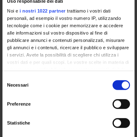
Uso responsabile dei dati
Italiano
Noi e
i nostri 1022 partner
trattiamo i vostri dati
Settore Scientifico Disciplinare (SSD)
personali, ad esempio il vostro numero IP, utilizzando
MED/50 - SCIENZE TECNICHE MEDICHE APPLICATE
tecnologie come i cookie per memorizzare e accedere
alle informazioni sul vostro dispositivo al fine di
Periodo
Sede
pubblicare annunci e contenuti personalizzati, misurare
Non ancora assegnato
VERONA
gli annunci e i contenuti, ricercare il pubblico e sviluppare
i servizi. Avete la possibilità di scegliere chi utilizza i
Seminari
0
vostri dati e per quali scopi. Le vostre scelte in materia di
privacy sono applicabili solo su questa proprietà digitale
Obiettivi formativi
in cui avete effettuato le vostre scelte. È possibile
S
modificare o revocare il proprio consenso in qualsiasi
Necessari
e
..
momento dalla Dichiarazione sui cookie o facendo clic
l
Programma
sull'icona di attivazione della privacy.
e
Preferenze
z
...
Con il tuo consenso, vorremmo anche:
i
raccogliere informazioni sulla tua posizione
Modalità d'esame
o
Statistiche
geografica, con un'approssimazione di qualche
n
..
metro,