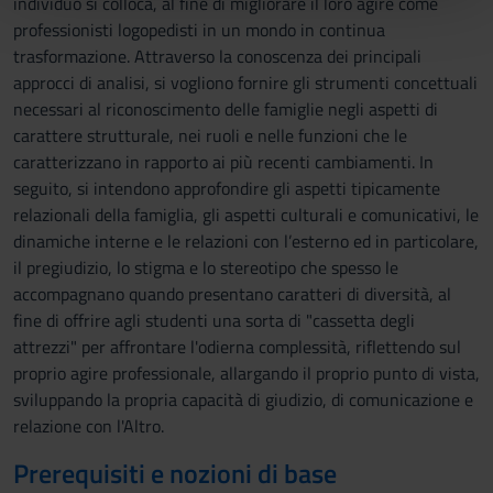
individuo si colloca, al fine di migliorare il loro agire come
pubblicità e social media, i quali potrebbero combinarle
professionisti logopedisti in un mondo in continua
con altre informazioni che hai fornito loro o che hanno
trasformazione. Attraverso la conoscenza dei principali
raccolto dal tuo utilizzo dei loro servizi.
approcci di analisi, si vogliono fornire gli strumenti concettuali
necessari al riconoscimento delle famiglie negli aspetti di
carattere strutturale, nei ruoli e nelle funzioni che le
caratterizzano in rapporto ai più recenti cambiamenti. In
seguito, si intendono approfondire gli aspetti tipicamente
relazionali della famiglia, gli aspetti culturali e comunicativi, le
dinamiche interne e le relazioni con l’esterno ed in particolare,
il pregiudizio, lo stigma e lo stereotipo che spesso le
accompagnano quando presentano caratteri di diversità, al
fine di offrire agli studenti una sorta di "cassetta degli
attrezzi" per affrontare l'odierna complessità, riflettendo sul
proprio agire professionale, allargando il proprio punto di vista,
sviluppando la propria capacità di giudizio, di comunicazione e
relazione con l'Altro.
Prerequisiti e nozioni di base