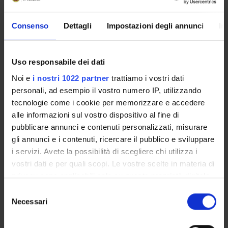
COUNSELLING APPLICATO ALLA
RIABILITAZIONE LOGOPEDICA
Consenso
Dettagli
Impostazioni degli annunci
In
Crediti
1
Uso responsabile dei dati
Periodo
Noi e
i nostri 1022 partner
trattiamo i vostri dati
2 SEMESTRE PROFESSIONI SANITARIE
personali, ad esempio il vostro numero IP, utilizzando
tecnologie come i cookie per memorizzare e accedere
Docenti
alle informazioni sul vostro dispositivo al fine di
Valentina Varalta
pubblicare annunci e contenuti personalizzati, misurare
gli annunci e i contenuti, ricercare il pubblico e sviluppare
Orario Lezioni
i servizi. Avete la possibilità di scegliere chi utilizza i
vostri dati e per quali scopi. Le vostre scelte in materia di
privacy sono applicabili solo su questa proprietà digitale
Obiettivi di apprendimento
in cui avete effettuato le vostre scelte. È possibile
S
MODULO COUNSELLING APPLICATO ALLA RIABILITAZIONE
modificare o revocare il proprio consenso in qualsiasi
Necessari
e
LOGOPEDICA Obiettivi formativi: L’insegnamento si propone di
momento dalla Dichiarazione sui cookie o facendo clic
l
fornire le basi concettuali, metodologiche, professionali
sull'icona di attivazione della privacy.
e