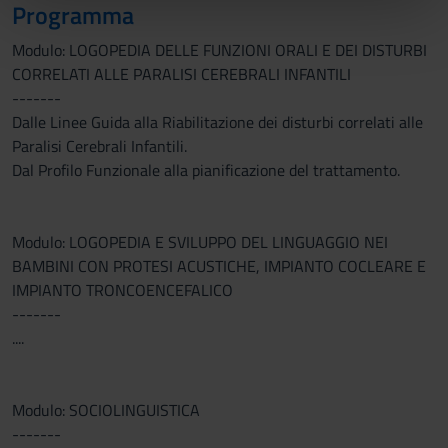
nostri partner che si occupano di analisi dei dati web,
Programma
pubblicità e social media, i quali potrebbero combinarle
Modulo: LOGOPEDIA DELLE FUNZIONI ORALI E DEI DISTURBI
con altre informazioni che hai fornito loro o che hanno
CORRELATI ALLE PARALISI CEREBRALI INFANTILI
raccolto dal tuo utilizzo dei loro servizi.
-------
Dalle Linee Guida alla Riabilitazione dei disturbi correlati alle
Paralisi Cerebrali Infantili.
Dal Profilo Funzionale alla pianificazione del trattamento.
Modulo: LOGOPEDIA E SVILUPPO DEL LINGUAGGIO NEI
BAMBINI CON PROTESI ACUSTICHE, IMPIANTO COCLEARE E
IMPIANTO TRONCOENCEFALICO
-------
....
Modulo: SOCIOLINGUISTICA
-------