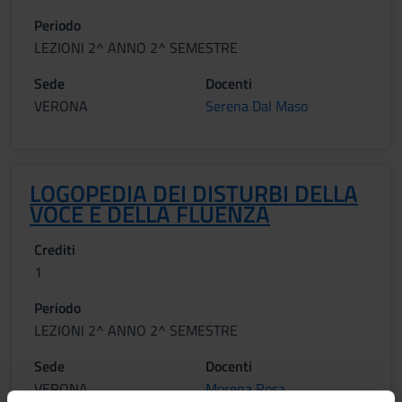
Periodo
LEZIONI 2^ ANNO 2^ SEMESTRE
Sede
Docenti
VERONA
Serena Dal Maso
LOGOPEDIA DEI DISTURBI DELLA
VOCE E DELLA FLUENZA
Crediti
1
Periodo
LEZIONI 2^ ANNO 2^ SEMESTRE
Sede
Docenti
VERONA
Morena Rosa