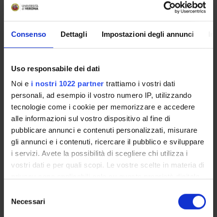
Obiettivi formativi
Consenso
Dettagli
Impostazioni degli annunci
In
Modulo: LOGOPEDIA DELLE FUNZIONI ORALI E DEI DISTURBI
CORRELATI ALLE PARALISI CEREBRALI INFANTILI
Uso responsabile dei dati
-------
Osservazione, valutazione, bilancio logopedico e trattamento
Noi e
i nostri 1022 partner
trattiamo i vostri dati
delle disfunzioni e dei deficit correlati alle funzioni orali e alle
personali, ad esempio il vostro numero IP, utilizzando
Paralisi Cerebrali Infantili; counseling al caregiver
tecnologie come i cookie per memorizzare e accedere
alle informazioni sul vostro dispositivo al fine di
pubblicare annunci e contenuti personalizzati, misurare
Modulo: LOGOPEDIA E SVILUPPO DEL LINGUAGGIO NEI
gli annunci e i contenuti, ricercare il pubblico e sviluppare
BAMBINI CON PROTESI ACUSTICHE, IMPIANTO COCLEARE E
i servizi. Avete la possibilità di scegliere chi utilizza i
IMPIANTO TRONCOENCEFALICO
vostri dati e per quali scopi. Le vostre scelte in materia di
-------
privacy sono applicabili solo su questa proprietà digitale
...
in cui avete effettuato le vostre scelte. È possibile
S
modificare o revocare il proprio consenso in qualsiasi
Necessari
e
momento dalla Dichiarazione sui cookie o facendo clic
l