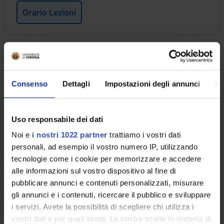
Orario Lezioni
NEUROANATOMIA E FISIOLOGIA
DELLE FUNZIONI CORTICALI
SUPERIORI
Consenso
Dettagli
Impostazioni degli annunci
In
Crediti
2
Uso responsabile dei dati
Periodo
Noi e
i nostri 1022 partner
trattiamo i vostri dati
1 SEMESTRE PROFESSIONI SANITARIE
personali, ad esempio il vostro numero IP, utilizzando
tecnologie come i cookie per memorizzare e accedere
Docenti
alle informazioni sul vostro dispositivo al fine di
Federico Ranieri
pubblicare annunci e contenuti personalizzati, misurare
gli annunci e i contenuti, ricercare il pubblico e sviluppare
Orario Lezioni
i servizi. Avete la possibilità di scegliere chi utilizza i
vostri dati e per quali scopi. Le vostre scelte in materia di