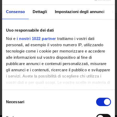
University, from enrolment to graduation.
Consenso
Dettagli
Impostazioni degli annunci
In
Modules
Uso responsabile dei dati
Back to the study plan
Noi e
i nostri 1022 partner
trattiamo i vostri dati
personali, ad esempio il vostro numero IP, utilizzando
Multidisciplinary seminaries (It
tecnologie come i cookie per memorizzare e accedere
will be activated in the
alle informazioni sul vostro dispositivo al fine di
pubblicare annunci e contenuti personalizzati, misurare
A.Y. 2026/2027)
gli annunci e i contenuti, ricercare il pubblico e sviluppare
i servizi. Avete la possibilità di scegliere chi utilizza i
Teaching code
Credits
vostri dati e per quali scopi. Le vostre scelte in materia di
4S001040
5
privacy sono applicabili solo su questa proprietà digitale
Scientific Disciplinary Sector (SSD)
in cui avete effettuato le vostre scelte. È possibile
S
- - -
modificare o revocare il proprio consenso in qualsiasi
Necessari
e
momento dalla Dichiarazione sui cookie o facendo clic
l
sull'icona di attivazione della privacy.
e