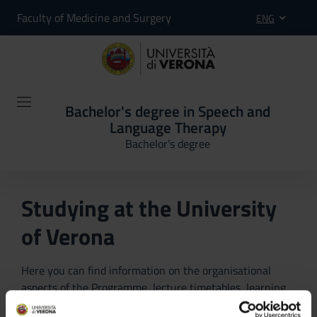
Faculty of Medicine and Surgery
ENG
Bachelor's degree in Speech and
Language Therapy
Bachelor's degree
Studying at the University
of Verona
Here you can find information on the organisational
aspects of the Programme, lecture timetables, learning
activities and useful contact details for your time at the