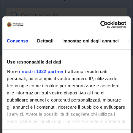
Consenso
Dettagli
Impostazioni degli annunci
In
Uso responsabile dei dati
How to do
/ Performance e Reporting
Noi e
i nostri 1022 partner
trattiamo i vostri dati
personali, ad esempio il vostro numero IP, utilizzando
tecnologie come i cookie per memorizzare e accedere
alle informazioni sul vostro dispositivo al fine di
pubblicare annunci e contenuti personalizzati, misurare
Reporting on line
gli annunci e i contenuti, ricercare il pubblico e sviluppare
i servizi. Avete la possibilità di scegliere chi utilizza i
vostri dati e per quali scopi. Le vostre scelte in materia di
privacy sono applicabili solo su questa proprietà digitale