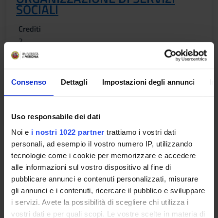
SOCIALI
Crediti
2
Periodo
LEZIONI 3^ ANNO - 2^ SEMESTRE
Consenso
Dettagli
Impostazioni degli annunci
In
Sede
Docenti
ALA
Giulia Rodeschini
Uso responsabile dei dati
Noi e
i nostri 1022 partner
trattiamo i vostri dati
Obiettivi formativi
personali, ad esempio il vostro numero IP, utilizzando
tecnologie come i cookie per memorizzare e accedere
Modulo: SOCIOLOGIA DEI PROCESSI ORGANIZZATIVI
alle informazioni sul vostro dispositivo al fine di
-------
pubblicare annunci e contenuti personalizzati, misurare
.
gli annunci e i contenuti, ricercare il pubblico e sviluppare
i servizi. Avete la possibilità di scegliere chi utilizza i
vostri dati e per quali scopi. Le vostre scelte in materia di