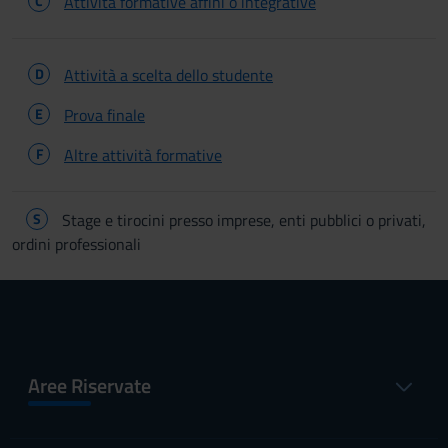
C
Attività formative affini o integrative
D
Attività a scelta dello studente
E
Prova finale
F
Altre attività formative
S
Stage e tirocini presso imprese, enti pubblici o privati,
ordini professionali
Aree Riservate