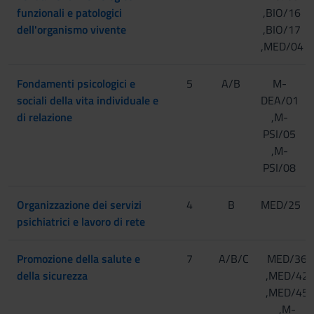
funzionali e patologici
,BIO/16
dell'organismo vivente
,BIO/17
,MED/04
Fondamenti psicologici e
5
A/B
M-
sociali della vita individuale e
DEA/01
di relazione
,M-
PSI/05
,M-
PSI/08
Organizzazione dei servizi
4
B
MED/25
psichiatrici e lavoro di rete
Promozione della salute e
7
A/B/C
MED/36
della sicurezza
,MED/42
,MED/45
,M-