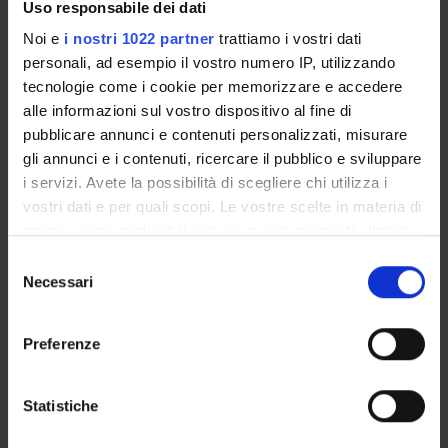
Uso responsabile dei dati
Fondamenti e metodi del
9
A/B
BIO/14
Noi e
i nostri 1022 partner
trattiamo i vostri dati
trattamento in psichiatria
,L-
personali, ad esempio il vostro numero IP, utilizzando
ART/05
tecnologie come i cookie per memorizzare e accedere
,MED/25
alle informazioni sul vostro dispositivo al fine di
,MED/48
pubblicare annunci e contenuti personalizzati, misurare
gli annunci e i contenuti, ricercare il pubblico e sviluppare
Fondamenti psicologici e
6
B
MED/25
i servizi. Avete la possibilità di scegliere chi utilizza i
psicoterapeutici della
,M-
vostri dati e per quali scopi. Le vostre scelte in materia di
riabilitazione
PSI/03
privacy sono applicabili solo su questa proprietà digitale
in cui avete effettuato le vostre scelte. È possibile
S
Metodi e tecniche di
5
B
MED/48
modificare o revocare il proprio consenso in qualsiasi
Necessari
e
intervento riabilitativo
momento dalla Dichiarazione sui cookie o facendo clic
l
sull'icona di attivazione della privacy.
e
Preferenze
Statistica medica,
8
A/B
INF/01
z
Con il tuo consenso, vorremmo anche:
epidemiologia, informatica e
,MED/01
i
metodologia della ricerca
,MED/25
raccogliere informazioni sulla tua posizione
o
Statistiche
,SECS-
geografica, con un'approssimazione di qualche
n