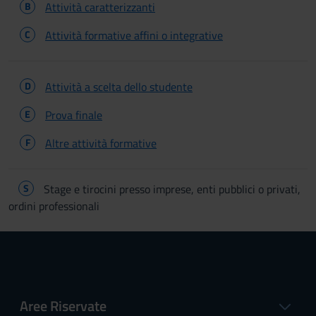
B
Attività caratterizzanti
C
Attività formative affini o integrative
D
Attività a scelta dello studente
E
Prova finale
F
Altre attività formative
S
Stage e tirocini presso imprese, enti pubblici o privati,
ordini professionali
Aree Riservate