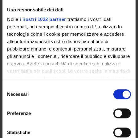
trattamento in psichiatria
,L-
Uso responsabile dei dati
ART/05
Noi e
i nostri 1022 partner
trattiamo i vostri dati
,MED/25
personali, ad esempio il vostro numero IP, utilizzando
,MED/48
tecnologie come i cookie per memorizzare e accedere
alle informazioni sul vostro dispositivo al fine di
Fondamenti psicologici e
6
B
MED/25
pubblicare annunci e contenuti personalizzati, misurare
psicoterapeutici della
,M-
gli annunci e i contenuti, ricercare il pubblico e sviluppare
riabilitazione
PSI/03
i servizi. Avete la possibilità di scegliere chi utilizza i
vostri dati e per quali scopi. Le vostre scelte in materia di
Metodi e tecniche di
5
B
MED/48
privacy sono applicabili solo su questa proprietà digitale
intervento riabilitativo
in cui avete effettuato le vostre scelte. È possibile
S
modificare o revocare il proprio consenso in qualsiasi
Necessari
e
Riabilitazione psicogeriatrica
4
B
MED/09
momento dalla Dichiarazione sui cookie o facendo clic
l
,MED/48
sull'icona di attivazione della privacy.
e
Preferenze
z
Con il tuo consenso, vorremmo anche:
Statistica medica,
8
A/B
INF/01
i
epidemiologia, informatica e
,MED/01
raccogliere informazioni sulla tua posizione
o
Statistiche