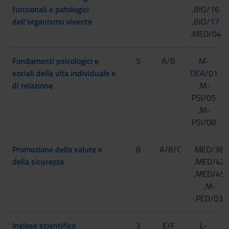
funzionali e patologici
,BIO/16
dell'organismo vivente
,BIO/17
,MED/04
Fondamenti psicologici e
5
A/B
M-
sociali della vita individuale e
DEA/01
di relazione
,M-
PSI/05
,M-
PSI/08
Promozione della salute e
8
A/B/C
MED/36
della sicurezza
,MED/42
,MED/45
,M-
PED/03
Inglese scientifico
3
E/F
L-