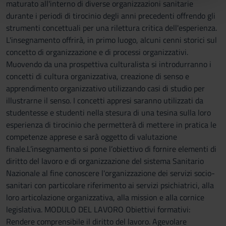
maturato all'interno di diverse organizzazioni sanitarie
pubblicità e social media, i quali potrebbero combinarle
durante i periodi di tirocinio degli anni precedenti offrendo gli
con altre informazioni che hai fornito loro o che hanno
strumenti concettuali per una rilettura critica dell'esperienza.
raccolto dal tuo utilizzo dei loro servizi.
L'insegnamento offrirà, in primo luogo, alcuni cenni storici sul
concetto di organizzazione e di processi organizzativi.
Muovendo da una prospettiva culturalista si introdurranno i
concetti di cultura organizzativa, creazione di senso e
apprendimento organizzativo utilizzando casi di studio per
illustrarne il senso. I concetti appresi saranno utilizzati da
studentesse e studenti nella stesura di una tesina sulla loro
esperienza di tirocinio che permetterà di mettere in pratica le
competenze apprese e sarà oggetto di valutazione
finale.L’insegnamento si pone l’obiettivo di fornire elementi di
diritto del lavoro e di organizzazione del sistema Sanitario
Nazionale al fine conoscere l'organizzazione dei servizi socio-
sanitari con particolare riferimento ai servizi psichiatrici, alla
loro articolazione organizzativa, alla mission e alla cornice
legislativa. MODULO DEL LAVORO Obiettivi formativi:
Rendere comprensibile il diritto del lavoro. Agevolare