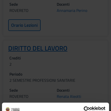
Sede
Docenti
ROVERETO
Annamaria Perino
Orario Lezioni
DIRITTO DEL LAVORO
Crediti
2
Periodo
2 SEMESTRE PROFESSIONI SANITARIE
Sede
Docenti
ROVERETO
Renata Aleotti