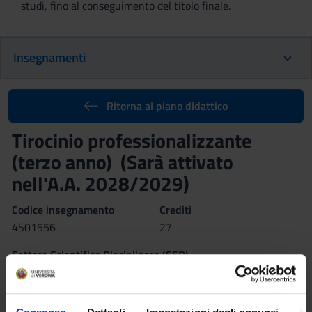
studi, fino al conseguimento del titolo finale.
Insegnamenti
Ritorna al piano didattico
Tirocinio professionalizzante
(terzo anno) (Sarà attivato
nell'A.A. 2028/2029)
Codice insegnamento
Crediti
4S01556
27
Settore Scientifico Disciplinare (SSD)
MEDS-26/C - Scienze delle professioni sanitarie della
riabilitazione