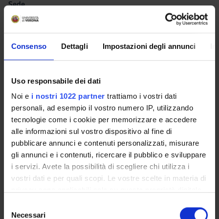
Sede
ALA
Offerto anche nei corsi:
Consenso
Dettagli
Impostazioni degli annunci
In
Fondamenti biomolecolari della vita - BIOCHIMICA
del
corso Laurea interateneo in Tecniche della prevenzione
nell'ambiente e nei luoghi di lavoro
Uso responsabile dei dati
Fondamenti biomolecolari della vita - BIOCHIMICA
del
corso Laurea in Igiene dentale [L/SNT3]
Noi e
i nostri 1022 partner
trattiamo i vostri dati
Scienze propedeutiche fisiche e biologiche -
personali, ad esempio il vostro numero IP, utilizzando
BIOCHIMICA
del corso Laurea in Fisioterapia [L/SNT2]
tecnologie come i cookie per memorizzare e accedere
alle informazioni sul vostro dispositivo al fine di
pubblicare annunci e contenuti personalizzati, misurare
Seminari
0
gli annunci e i contenuti, ricercare il pubblico e sviluppare
i servizi. Avete la possibilità di scegliere chi utilizza i
L'insegnamento è organizzato come segue:
vostri dati e per quali scopi. Le vostre scelte in materia di
privacy sono applicabili solo su questa proprietà digitale
BIOCHIMICA
in cui avete effettuato le vostre scelte. È possibile
S
modificare o revocare il proprio consenso in qualsiasi
Necessari
e