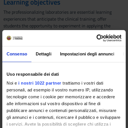
Learning objectives
The professionalizing laboratories are essential learning
experiences that anticipate the clinical training; offer
students the opportunity to experiment in applying the
acquired knowledge and theoretical principles, in a safe and
controlled environment. The goal is to allow the student to
experiment in virtual care settings, without putting the safety
of real patients at risk. They aim to develop both practical
Consenso
Dettagli
Impostazioni degli annunci
In
skills (through simulations in plausible clinical settings, with
the use of simulators) and other transversal skills (care,
relational, communication, problem solving, critical thinking).
Uso responsabile dei dati
They are carried out in small groups throughout the academic
Noi e
i nostri 1022 partner
trattiamo i vostri dati
year (I - II semester), under the guidance of tutors. The
personali, ad esempio il vostro numero IP, utilizzando
laboratory aims to promote the acquisition of concepts
tecnologie come i cookie per memorizzare e accedere
concerning rehabilitation groups and the interventions
alle informazioni sul vostro dispositivo al fine di
proposed to family members in their planning and
pubblicare annunci e contenuti personalizzati, misurare
implementation.
gli annunci e i contenuti, ricercare il pubblico e sviluppare
i servizi. Avete la possibilità di scegliere chi utilizza i
Prerequisites and basic notions