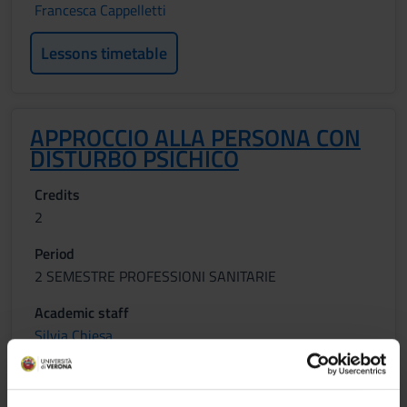
Francesca Cappelletti
Lessons timetable
APPROCCIO ALLA PERSONA CON
DISTURBO PSICHICO
Credits
2
Period
2 SEMESTRE PROFESSIONI SANITARIE
Academic staff
Silvia Chiesa
Lessons timetable