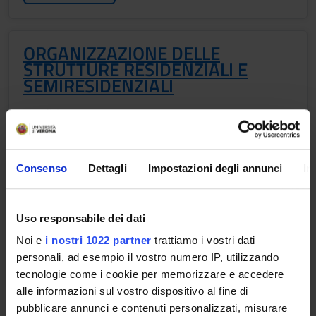
ORGANIZZAZIONE DELLE
STRUTTURE RESIDENZIALI E
SEMIRESIDENZIALI
Crediti
1
Periodo
Consenso
Dettagli
Impostazioni degli annunci
In
1 SEMESTRE PROFESSIONI SANITARIE
Docenti
Uso responsabile dei dati
Non ancora assegnato
Noi e
i nostri 1022 partner
trattiamo i vostri dati
Orario Lezioni
personali, ad esempio il vostro numero IP, utilizzando
tecnologie come i cookie per memorizzare e accedere
alle informazioni sul vostro dispositivo al fine di
pubblicare annunci e contenuti personalizzati, misurare