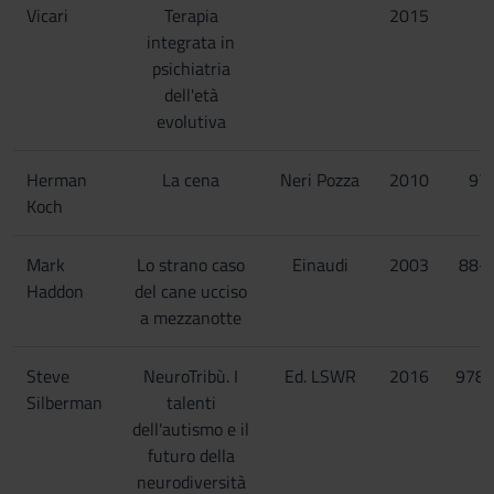
Vicari
Terapia
2015
integrata in
psichiatria
dell'età
evolutiva
Herman
La cena
Neri Pozza
2010
97
Koch
Mark
Lo strano caso
Einaudi
2003
88-
Haddon
del cane ucciso
a mezzanotte
Steve
NeuroTribù. I
Ed. LSWR
2016
978
Silberman
talenti
dell'autismo e il
futuro della
neurodiversità