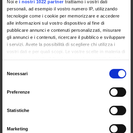
Noi e
i nostri 1022 partner
trattiamo i vostri dati
Location
Academic staff
personali, ad esempio il vostro numero IP, utilizzando
ROVERETO
Stefano Calzolari
tecnologie come i cookie per memorizzare e accedere
alle informazioni sul vostro dispositivo al fine di
Lessons timetable
pubblicare annunci e contenuti personalizzati, misurare
gli annunci e i contenuti, ricercare il pubblico e sviluppare
i servizi. Avete la possibilità di scegliere chi utilizza i
Bibliography
vostri dati e per quali scopi. Le vostre scelte in materia di
privacy sono applicabili solo su questa proprietà digitale
Reference texts
in cui avete effettuato le vostre scelte. È possibile
S
modificare o revocare il proprio consenso in qualsiasi
Necessari
e
PUBLISHING
momento dalla Dichiarazione sui cookie o facendo clic
l
AUTHOR
TITLE
HOUSE
YEAR
sull'icona di attivazione della privacy.
e
Preferenze
z
Jeammet
Adulti senza
2009
Con il tuo consenso, vorremmo anche:
i
riserva
raccogliere informazioni sulla tua posizione
o
Statistiche
geografica, con un'approssimazione di qualche
n
Novick
Il lavoro con i
2009
metro,
e
genitori
Marketing
Identificare il tuo dispositivo, scansionandolo
d