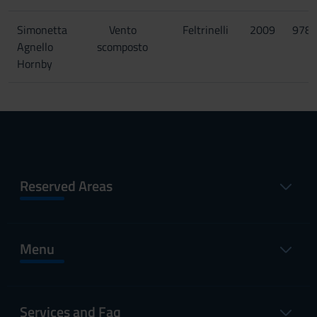
Simonetta
Vento
Feltrinelli
2009
978
Agnello
scomposto
Hornby
Reserved Areas
Menu
Services and Faq