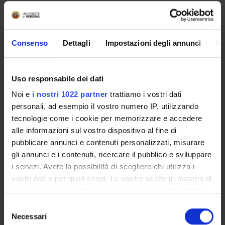
Orario Lezioni
Consenso
Dettagli
Impostazioni degli annunci
In
PSICOLOGIA E PSICOPEDAGOGIA
Uso responsabile dei dati
DELL'HANDICAP
Noi e
i nostri 1022 partner
trattiamo i vostri dati
Crediti
personali, ad esempio il vostro numero IP, utilizzando
1
tecnologie come i cookie per memorizzare e accedere
alle informazioni sul vostro dispositivo al fine di
Periodo
pubblicare annunci e contenuti personalizzati, misurare
2 SEMESTRE PROFESSIONI SANITARIE
gli annunci e i contenuti, ricercare il pubblico e sviluppare
i servizi. Avete la possibilità di scegliere chi utilizza i
Sede
Docenti
vostri dati e per quali scopi. Le vostre scelte in materia di
ROVERETO
Monica Rizzieri
privacy sono applicabili solo su questa proprietà digitale
in cui avete effettuato le vostre scelte. È possibile
S
Orario Lezioni
modificare o revocare il proprio consenso in qualsiasi
Necessari
e