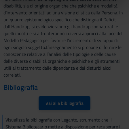
disabilità, sia di origine organiche che psichiche e modalità
nostri partner che si occupano di analisi dei dati web,
d’intervento orientati ad una visione olistica della Persona. In
pubblicità e social media, i quali potrebbero combinarle
un quadro epistemologico specifico che distingua il Deficit
con altre informazioni che hai fornito loro o che hanno
dall’Handicap, si evidenzieranno gli handicap connaturati e
raccolto dal tuo utilizzo dei loro servizi.
quelli indotti e si affronteranno i diversi approcci alla luce del
Modello Pedagogico per favorire l’incremento di sviluppo di
ogni singolo soggetto.L’insegnamento si propone di fornire le
conoscenze relative all’analisi delle tipologie e delle cause
delle diverse disabilità organiche e psichiche e gli strumenti
utili al trattamento delle dipendenze e dei disturbi alcol
correlati.
Bibliografia
Vai alla bibliografia
Visualizza la bibliografia con Leganto, strumento che il
Sistema Bibliotecario mette a disposizione per recuperare i