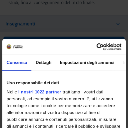
studi, fino al conseguimento del titolo finale.
Insegnamenti
Ritorna al piano didattico
Ritorna agli insegnamenti per periodo
Consenso
Dettagli
Impostazioni degli annunci
In
Attivita' a scelta dello studente
(professioni sanitarie)
Uso responsabile dei dati
(2021/2022)
Noi e
i nostri 1022 partner
trattiamo i vostri dati
personali, ad esempio il vostro numero IP, utilizzando
Codice insegnamento
Docente
tecnologie come i cookie per memorizzare e accedere
4S001039
Silvia Chiesa
alle informazioni sul vostro dispositivo al fine di
pubblicare annunci e contenuti personalizzati, misurare
Coordinatore
Crediti
gli annunci e i contenuti, ricercare il pubblico e sviluppare
Silvia Chiesa
6