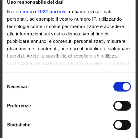
Uso responsabile dei dati
Data prova ammissione:
11 settembre 2019 -
ore
:
Noi e
i nostri 1022 partner
trattiamo i vostri dati
11:00
personali, ad esempio il vostro numero IP, utilizzando
tecnologie come i cookie per memorizzare e accedere
alle informazioni sul vostro dispositivo al fine di
Costi:
pubblicare annunci e contenuti personalizzati, misurare
gli annunci e i contenuti, ricercare il pubblico e sviluppare
Contributo per l'ammissione al concorso
i servizi. Avete la possibilità di scegliere chi utilizza i
vostri dati e per quali scopi. Le vostre scelte in materia di
50 euro (da versare tramite il
privacy sono applicabili solo su questa proprietà digitale
bollettino MAV reso disponibile dal
in cui avete effettuato le vostre scelte. È possibile
S
modificare o revocare il proprio consenso in qualsiasi
Necessari
e
sistema di iscrizione al concorso)
momento dalla Dichiarazione sui cookie o facendo clic
l
sull'icona di attivazione della privacy.
e
Preferenze
z
Documenti Bando:
Con il tuo consenso, vorremmo anche:
i
raccogliere informazioni sulla tua posizione
o
Statistiche
geografica, con un'approssimazione di qualche
n