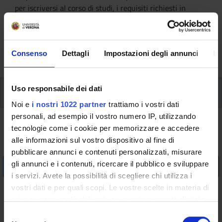
per iscriversi al corso di studi, i requisiti richiesti in
ingresso e i servizi a supporto di studentesse e studenti,
anche internazionali. Sono inoltre disponibili i contatti e
le FAQ utili per rispondere ad eventuali dubbi e domande
Consenso
Dettagli
Impostazioni degli annunci
In
sull'immatricolazione.
Uso responsabile dei dati
Requisiti richiesti
Noi e
i nostri 1022 partner
trattiamo i vostri dati
personali, ad esempio il vostro numero IP, utilizzando
Requisiti Richiesti
tecnologie come i cookie per memorizzare e accedere
alle informazioni sul vostro dispositivo al fine di
pubblicare annunci e contenuti personalizzati, misurare
gli annunci e i contenuti, ricercare il pubblico e sviluppare
A.A. 2011/2012
i servizi. Avete la possibilità di scegliere chi utilizza i
PAGINA IN
vostri dati e per quali scopi. Le vostre scelte in materia di
privacy sono applicabili solo su questa proprietà digitale
AGGIORNAMENTO
in cui avete effettuato le vostre scelte. È possibile
S