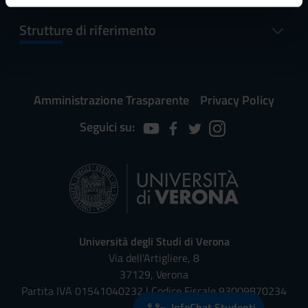
informazioni sul modo in cui utilizzi il nostro sito con i
Strutture di riferimento
nostri partner che si occupano di analisi dei dati web,
pubblicità e social media, i quali potrebbero combinarle
con altre informazioni che hai fornito loro o che hanno
raccolto dal tuo utilizzo dei loro servizi.
Amministrazione Trasparente
Privacy Policy
Seguici su:
Università degli Studi di Verona
Via dell'Artigliere, 8
37129, Verona
Partita IVA 01541040232 | Codice Fiscale 93009870234
InfoChat Studenti