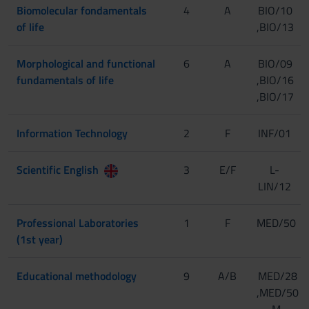
Biomolecular fondamentals
4
A
BIO/10
of life
,BIO/13
Morphological and functional
6
A
BIO/09
fundamentals of life
,BIO/16
,BIO/17
Information Technology
2
F
INF/01
Scientific English
3
E/F
L-
LIN/12
Professional Laboratories
1
F
MED/50
(1st year)
Educational methodology
9
A/B
MED/28
,MED/50
,M-