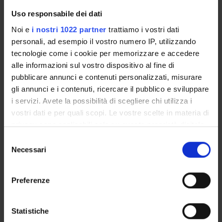
Clinical practice (1st year)
15
B
MED/50
Uso responsabile dei dati
Noi e
i nostri 1022 partner
trattiamo i vostri dati
2° Year activated in the A.Y. 2014/2015
personali, ad esempio il vostro numero IP, utilizzando
tecnologie come i cookie per memorizzare e accedere
alle informazioni sul vostro dispositivo al fine di
MODULES
CREDITS
TAF
SSD
pubblicare annunci e contenuti personalizzati, misurare
Conservative dentistry
4
B
MED/28
gli annunci e i contenuti, ricercare il pubblico e sviluppare
,MED/50
i servizi. Avete la possibilità di scegliere chi utilizza i
vostri dati e per quali scopi. Le vostre scelte in materia di
privacy sono applicabili solo su questa proprietà digitale
Pharmacology, Anesthesia
5
A/B
BIO/14
in cui avete effettuato le vostre scelte. È possibile
and Dental Emergencies
,MED/41
S
modificare o revocare il proprio consenso in qualsiasi
,MED/45
Necessari
e
momento dalla Dichiarazione sui cookie o facendo clic
l
sull'icona di attivazione della privacy.
e
Professional Laboratories
1
F
MED/50
Preferenze
z
(2nd year)
Con il tuo consenso, vorremmo anche:
i
raccogliere informazioni sulla tua posizione
o
Statistiche
Dentistry and Children's
5
B/C
MED/28
geografica, con un'approssimazione di qualche