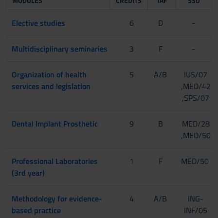
MODULES
CREDITS
TAF
SSD
Elective studies
6
D
-
Multidisciplinary seminaries
3
F
-
Organization of health
5
A/B
IUS/07
services and legislation
,MED/42
,SPS/07
Dental Implant Prosthetic
9
B
MED/28
,MED/50
Professional Laboratories
1
F
MED/50
(3rd year)
Methodology for evidence-
4
A/B
ING-
based practice
INF/05