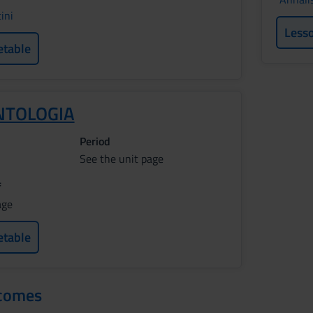
ini
Less
etable
TOLOGIA
Period
See the unit page
f
age
etable
tcomes