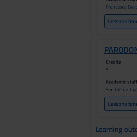
Francesca Bacc
Lessons tim
PARODON
Credits
5
Academic staf
See the unit p
Lessons tim
Learning ou