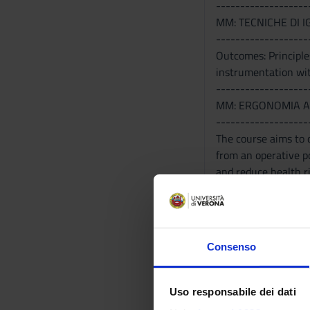
-------------------
MM: TECNICHE DI 
-------------------
Outcomes: Principle
instrumentation wit
-------------------
MM: ERGONOMIA A
-------------------
The course aims to d
from an operative p
and reduce health ri
-------------------
MM: PARODONTOL
-------------------
-------------------
Consenso
MM: Parodontologia 
facilitate the prope
Uso responsabile dei dati
Program