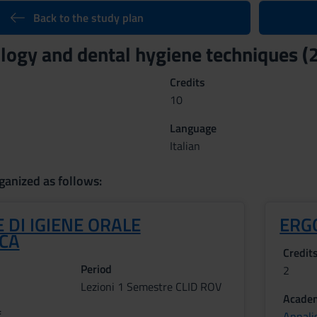
Back to the study plan
logy and dental hygiene techniques 
Credits
10
Language
Italian
ganized as follows:
 DI IGIENE ORALE
ERG
CA
Credit
Period
2
Lezioni 1 Semestre CLID ROV
Academ
f
Annali