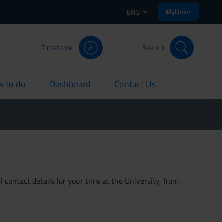
MyUnivr
ENG
Timetable
Search
 to do
Dashboard
Contact Us
rent
current
current
 contact details for your time at the University, from