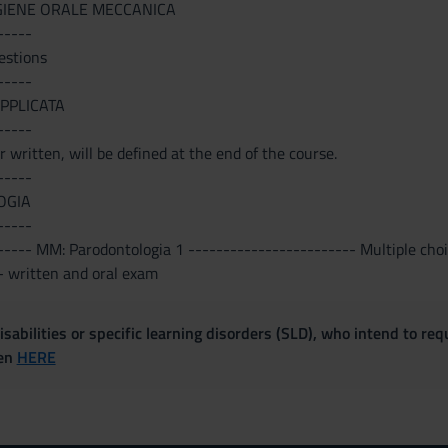
IGIENE ORALE MECCANICA
-----
estions
-----
PPLICATA
-----
r written, will be defined at the end of the course.
-----
OGIA
-----
----- MM: Parodontologia 1 ------------------------ Multiple choi
- written and oral exam
sabilities or specific learning disorders (SLD), who intend to re
ven
HERE