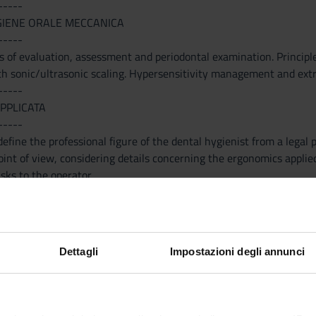
-----
IGIENE ORALE MECCANICA
-----
s of evaluation, assessment and periodontal examination. Principl
h sonic/ultrasonic scaling. Hypersensitivity management and extr
-----
PPLICATA
-----
efine the professional figure of the dental hygienist from a legal 
oint of view, considering details concerning the ergonomics applie
sks to the operator.
-----
OGIA
-----
----- MM: Parodontologia 1 ------------------------ Periodontal 
Dettagli
Impostazioni degli annunci
2 ------------------------ Providing the necessary knowledge fo
r therapeutic approach. Special attention is dedicated to the prev