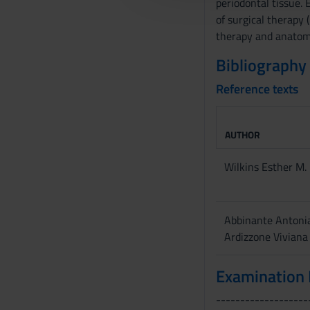
periodontal tissue. 
c
of surgical therapy 
o
therapy and anatomy
n
Bibliography
s
e
Reference texts
n
s
o
AUTHOR
Wilkins Esther M.
Abbinante Antonia
Ardizzone Viviana
Examination
-------------------