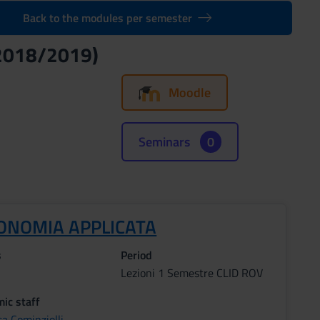
Back to the modules per semester
(2018/2019)
Moodle
Seminars
0
ONOMIA APPLICATA
s
Period
Lezioni 1 Semestre CLID ROV
ic staff
sa Cominziolli