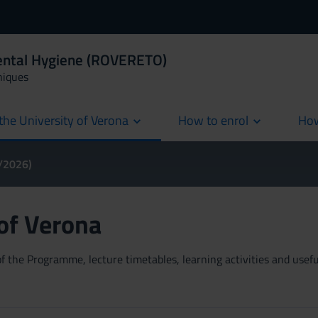
Dental Hygiene (ROVERETO)
niques
the University of Verona
How to enrol
How
cur
5/2026)
 of Verona
 the Programme, lecture timetables, learning activities and useful