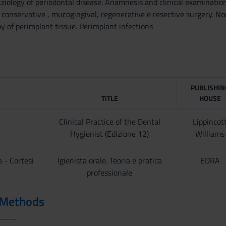
Eziology of periodontal disease. Anamnesis and clinical examination 
( conservative , mucogingival, regenerative e resective surgery. Non
 of perimplant tissue. Perimplant infections
PUBLISHIN
TITLE
HOUSE
Clinical Practice of the Dental
Lippincot
Hygienist (Edizione 12)
Williams
 - Cortesi
Igienista orale. Teoria e pratica
EDRA
professionale
 Methods
-----