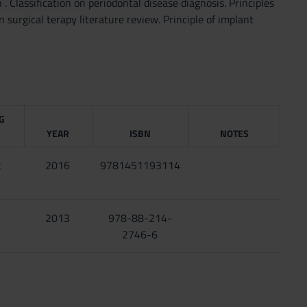
. Classification on periodontal disease diagnosis. Principles
 surgical terapy literature review. Principle of implant
G
YEAR
ISBN
NOTES
t
2016
9781451193114
2013
978-88-214-
2746-6