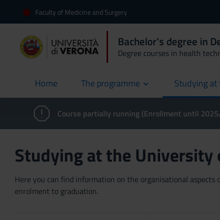
Faculty of Medicine and Surgery
Bachelor's degree in 
Degree courses in health tech
Home
The programme
Studying at 
current
Course partially running (Enrollment until 202
Studying at the University
Here you can find information on the organisational aspects of
enrolment to graduation.