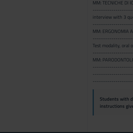
MM: TECNICHE DI 
-------------------
interview with 3 qu
-------------------
MM: ERGONOMIA A
-------------------
Test modality, oral o
-------------------
MM: PARODONTOL
-------------------
-------------------
-------------------
Students with di
instructions gi