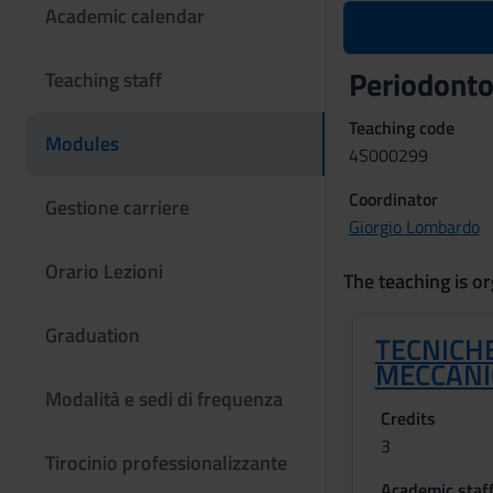
Academic calendar
Periodonto
Teaching staff
Teaching code
Modules
4S000299
Coordinator
Gestione carriere
Giorgio Lombardo
Orario Lezioni
The teaching is or
Graduation
TECNICHE
MECCANI
Modalità e sedi di frequenza
Credits
3
Tirocinio professionalizzante
Academic staf