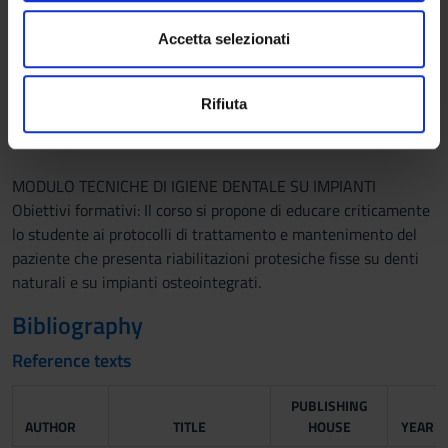
n
modificare o ritirare il tuo consenso in qualsiasi momento
MODULO TECNICHE DI IGIENE DENTALE IN PAZIENTI CON
s
dalla Dichiarazione sui cookie.
Accetta selezionati
PATOLOGIE SISTEMICHE Obiettivi formativi: Il corso si
e
propone di rendere lo studente consapevole e autonomo nella
n
Utilizziamo i cookie per personalizzare contenuti ed
gestione del piano di trattamento, prima durante e dopo la
Rifiuta
s
annunci, per fornire funzionalità dei social media e per
seduta di IOP, di pazienti con patologie sistemiche, facendo
o
analizzare il nostro traffico. Condividiamo inoltre
riferimento ai protocolli clinici.
informazioni sul modo in cui utilizzi il nostro sito con i
nostri partner che si occupano di analisi dei dati web,
MODULO TECNICHE DI IGIENE DENTALE SU IMPIANTI
pubblicità e social media, i quali potrebbero combinarle
Obiettivi formativi: Il corso si propone di educare criticamente
con altre informazioni che hai fornito loro o che hanno
lo studente ai protocolli di trattamento e mantenimento del
raccolto dal tuo utilizzo dei loro servizi.
paziente che presenta riabilitazioni protesiche fisse su denti
naturali e su impianti osteointegrati.
Bibliography
Reference texts
PUBLISHING
AUTHOR
TITLE
HOUSE
YEAR