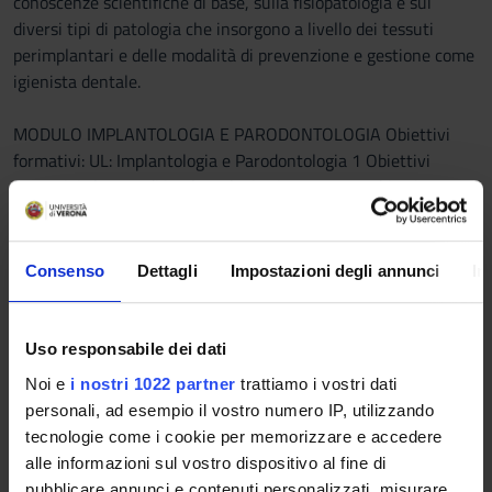
conoscenze scientifiche di base, sulla fisiopatologia e sui
diversi tipi di patologia che insorgono a livello dei tessuti
perimplantari e delle modalità di prevenzione e gestione come
igienista dentale.
MODULO IMPLANTOLOGIA E PARODONTOLOGIA Obiettivi
formativi: UL: Implantologia e Parodontologia 1 Obiettivi
formativi: Il corso di implantologia si pone come obiettivo
trasmettere agli studenti tutte le conoscenze relative al
posizionamento di impianti endossei dentali. In particolare
verranno trattati tutti gli aspetti chirurgici, medici, radiologici,
Consenso
Dettagli
Impostazioni degli annunci
In
anatomici e protesici legati alla chirurgia implantare. Nel corso
delle lezioni teoriche verranno fornite le maggiori informazioni
possibili per una corretta pianificazione del trattamento
Uso responsabile dei dati
implantare attraverso anche la presentazione di casi clinici
Noi e
i nostri 1022 partner
trattiamo i vostri dati
esplicativi. Al termine del corso lo studente dovrà essere in
personali, ad esempio il vostro numero IP, utilizzando
grado di:  conoscere la biologia dell’osteointegrazione,
tecnologie come i cookie per memorizzare e accedere
conoscere le principali indicazioni e controindicazioni
alle informazioni sul vostro dispositivo al fine di
all’implantologia, conoscere gli strumenti utili ad una corretta
pubblicare annunci e contenuti personalizzati, misurare