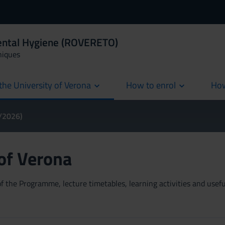
Dental Hygiene (ROVERETO)
niques
the University of Verona
How to enrol
How
cur
5/2026)
 of Verona
 the Programme, lecture timetables, learning activities and useful