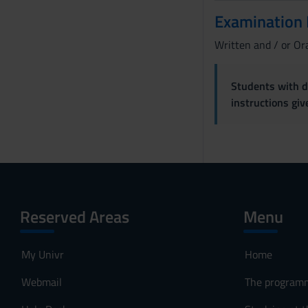
e
Examination
n
Written and / or Or
s
o
Students with di
instructions gi
Reserved Areas
Menu
My Univr
Home
Webmail
The program