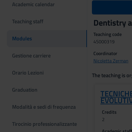
Academic calendar
Dentistry 
Teaching staff
Teaching code
Modules
4S000319
Coordinator
Gestione carriere
Nicoletta Zerman
Orario Lezioni
The teaching is or
Graduation
TECNICHE
EVOLUTI
Modalità e sedi di frequenza
Credits
2
Tirocinio professionalizzante
Academic staf