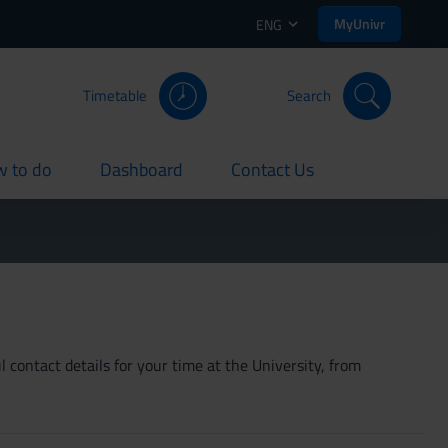
MyUnivr
ENG
Timetable
Search
 to do
Dashboard
Contact Us
rent
current
current
 contact details for your time at the University, from