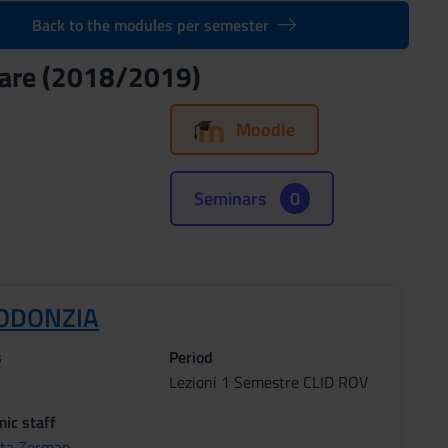
Back to the modules per semester
 Care (2018/2019)
Moodle
Seminars
0
ODONZIA
s
Period
Lezioni 1 Semestre CLID ROV
ic staff
tta Zerman