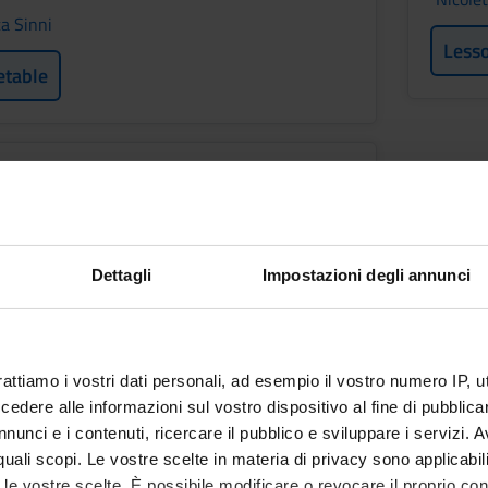
a Sinni
Less
etable
IA
Period
Lezioni 1 Semestre CLID ROV
Dettagli
Impostazioni degli annunci
f
etable
rattiamo i vostri dati personali, ad esempio il vostro numero IP, 
dere alle informazioni sul vostro dispositivo al fine di pubblica
nunci e i contenuti, ricercare il pubblico e sviluppare i servizi. A
tcomes
r quali scopi. Le vostre scelte in materia di privacy sono applicabi
to le vostre scelte. È possibile modificare o revocare il proprio 