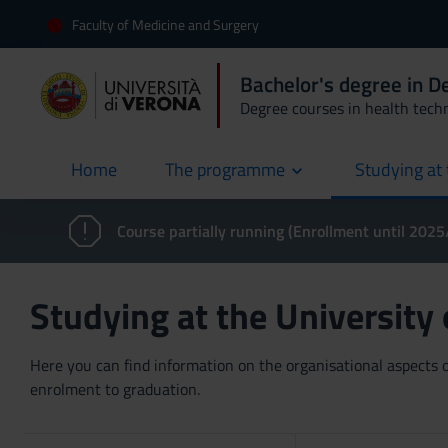
Faculty of Medicine and Surgery
Bachelor's degree in 
Degree courses in health tech
Home
The programme
Studying at 
current
Course partially running (Enrollment until 202
Studying at the University
Here you can find information on the organisational aspects of
enrolment to graduation.