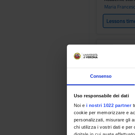
Maria Francesc
Lessons tim
PEDIATR
Credits
1
Consenso
Academic staf
Vittoria Cauvin
Uso responsabile dei dati
Lessons tim
Noi e
i nostri 1022 partner
t
cookie per memorizzare e acce
personalizzati, misurare gli an
Learning ou
chi utilizza i vostri dati e pe
digitale in cui avete effettua