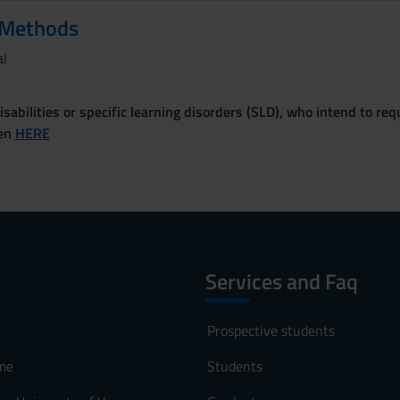
 Methods
al
sabilities or specific learning disorders (SLD), who intend to re
ven
HERE
Services and Faq
Prospective students
me
Students