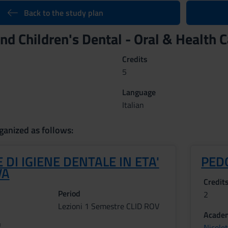
Back to the study plan
and Children's Dental - Oral & Health
Credits
5
Language
Italian
ganized as follows:
 DI IGIENE DENTALE IN ETA'
PED
VA
Credit
Period
2
Lezioni 1 Semestre CLID ROV
Academ
f
Nicole