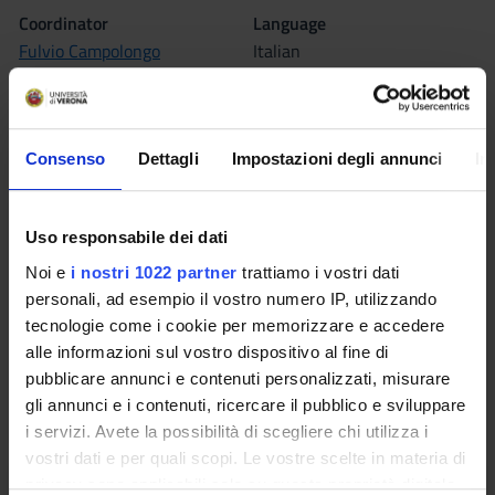
Coordinator
Language
Fulvio Campolongo
Italian
Seminars
0
Consenso
Dettagli
Impostazioni degli annunci
In
The teaching is organized as follows:
TERAPIA PARODONTALE NON
Uso responsabile dei dati
CHIRURGICA
Noi e
i nostri 1022 partner
trattiamo i vostri dati
personali, ad esempio il vostro numero IP, utilizzando
Credits
Period
tecnologie come i cookie per memorizzare e accedere
3
LEZ ID - ALA - 2A 2 SEM
alle informazioni sul vostro dispositivo al fine di
Academic staff
pubblicare annunci e contenuti personalizzati, misurare
Elena Campanaro
gli annunci e i contenuti, ricercare il pubblico e sviluppare
i servizi. Avete la possibilità di scegliere chi utilizza i
vostri dati e per quali scopi. Le vostre scelte in materia di
privacy sono applicabili solo su questa proprietà digitale