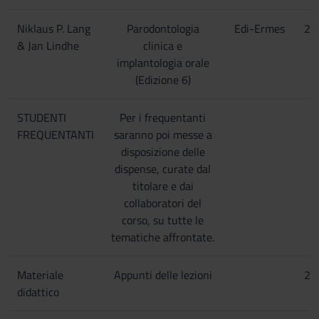
Niklaus P. Lang
Parodontologia
Edi-Ermes
20
& Jan Lindhe
clinica e
implantologia orale
(Edizione 6)
STUDENTI
Per i frequentanti
FREQUENTANTI
saranno poi messe a
disposizione delle
dispense, curate dal
titolare e dai
collaboratori del
corso, su tutte le
tematiche affrontate.
Materiale
Appunti delle lezioni
20
didattico