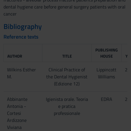
dental hygiene care before general surgery patients with oral
cancer
Bibliography
Reference texts
PUBLISHING
AUTHOR
TITLE
HOUSE
YE
Wilkins Esther
Clinical Practice of
Lippincott
20
M.
the Dental Hygienist
Williams
(Edizione 12)
Abbinante
Igienista orale. Teoria
EDRA
20
Antonia -
e pratica
Cortesi
professionale
Ardizzone
Viviana