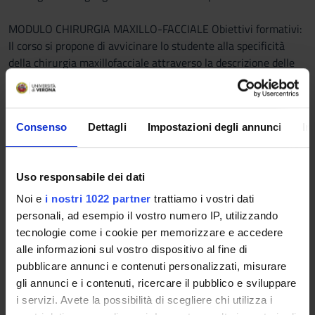
MODULO CHIRURGIA MAXILLO-FACCIALE Obiettivi formativi:
Il corso si propone di avvicinare lo studente alla specificità
della chirurgia maxillofacciale attraverso la descrizione delle
patologie più rilevanti con particolare attenzione agli aspetti
eziopatogenetici e alle relazioni con l’igiene dentale.
Consenso
Dettagli
Impostazioni degli annunci
In
MODULO ODONTOSTOMATOLOGIA CLINICA Obiettivi
formativi: Trasmettere gli aspetti clinici dei quadri patologici
più importanti- primi soprattutto delle neoplasie maligne in
Uso responsabile dei dati
fase iniziale. Il futuro professionista dovrebbe essere in grado
di distinguere tra la parodontopatologia ordinaria e altre
Noi e
i nostri 1022 partner
trattiamo i vostri dati
lesioni orali che necessitano la rivalutazione specialistica.
personali, ad esempio il vostro numero IP, utilizzando
tecnologie come i cookie per memorizzare e accedere
MODULO ONCOLOGIA DEL CAVO ORALE Obiettivi formativi: Il
alle informazioni sul vostro dispositivo al fine di
corso si propone di fornire agli studenti le nozioni necessaria a
pubblicare annunci e contenuti personalizzati, misurare
raggiungere una conoscenza approfondita delle principali
gli annunci e i contenuti, ricercare il pubblico e sviluppare
patologie neoplastiche del distretto anatomico del testacollo.
i servizi. Avete la possibilità di scegliere chi utilizza i